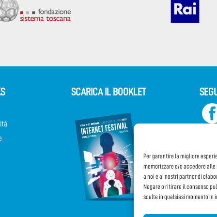
KS
SCARICA IL BOOKLET
SEGU
ità
e
Per garantire la migliore esperi
memorizzare e/o accedere alle i
a noi e ai nostri partner di elab
Negare o ritirare il consenso pu
scelte in qualsiasi momento in 