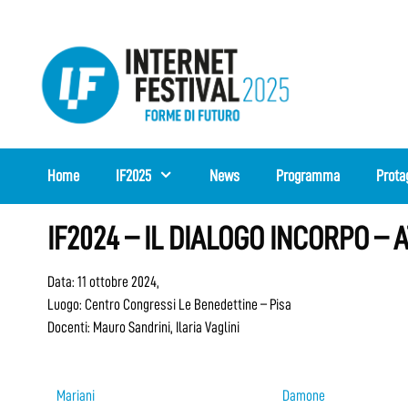
Vai
al
contenuto
Home
IF2025
News
Programma
Prota
IF2024 – IL DIALOGO INCORPO – 
Data: 11 ottobre 2024,
Luogo: Centro Congressi Le Benedettine – Pisa
Docenti: Mauro Sandrini, Ilaria Vaglini
Mariani
Damone