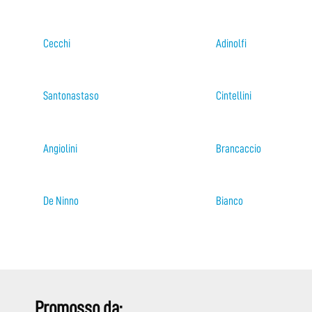
Cecchi
Adinolfi
Santonastaso
Cintellini
Angiolini
Brancaccio
De Ninno
Bianco
Promosso da: