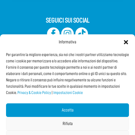
SEGUICI SUI SOCIAL
Informativa
Per garantire la migliore esperienza, sia noi che i nostri partner utilizziamo tecnologie
come i cookie per memorizzare e/o accedere alle informazioni del dispositivo.
Fornire il consenso per queste tecnologie permette a noi e ai nostri partner di
elaborare i dati personali, come il comportamento online o gli ID unici su questo sito.
Iscriviti alla Newsletter
Negare o ritirare il consenso può influire negativamente su alcune funzioni e
funzionalità. Puoi modificare le tue scelte in qualsiasi momento in impostazioni
Cookie.
Privacy & Cookie Policy
|
Impostazioni Cookie
CONDIVIDI QUESTA PAGINA!
Facebook
WhatsApp
Email
Accetta
Rifiuta