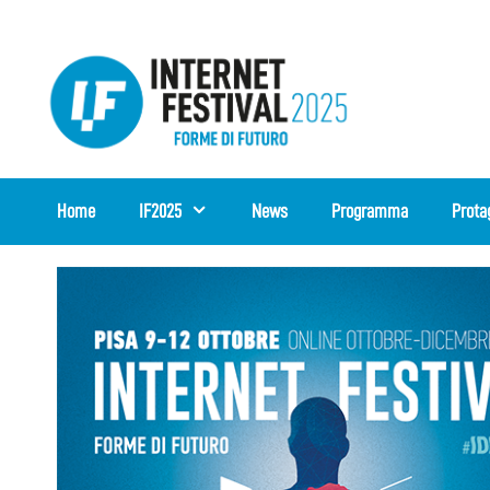
Vai
al
contenuto
Home
IF2025
News
Programma
Prota