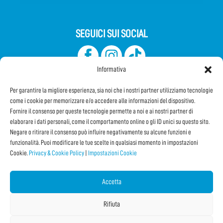
SEGUICI SUI SOCIAL
Informativa
Per garantire la migliore esperienza, sia noi che i nostri partner utilizziamo tecnologie
come i cookie per memorizzare e/o accedere alle informazioni del dispositivo.
Fornire il consenso per queste tecnologie permette a noi e ai nostri partner di
elaborare i dati personali, come il comportamento online o gli ID unici su questo sito.
Iscriviti alla Newsletter
Negare o ritirare il consenso può influire negativamente su alcune funzioni e
funzionalità. Puoi modificare le tue scelte in qualsiasi momento in impostazioni
Cookie.
Privacy & Cookie Policy
|
Impostazioni Cookie
CONDIVIDI QUESTA PAGINA!
Facebook
WhatsApp
Email
Accetta
Rifiuta