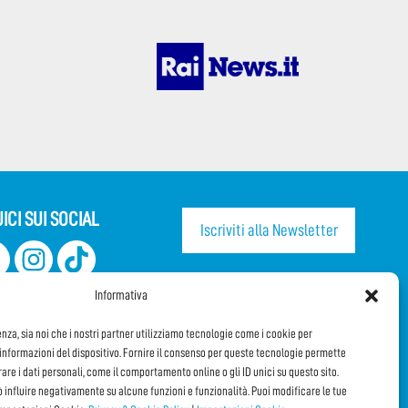
ICI SUI SOCIAL
Iscriviti alla Newsletter
CONDIVIDI QUESTA PAGINA!
Informativa
Facebook
WhatsApp
Email
enza, sia noi che i nostri partner utilizziamo tecnologie come i cookie per
nformazioni del dispositivo. Fornire il consenso per queste tecnologie permette
orare i dati personali, come il comportamento online o gli ID unici su questo sito.
ò influire negativamente su alcune funzioni e funzionalità. Puoi modificare le tue