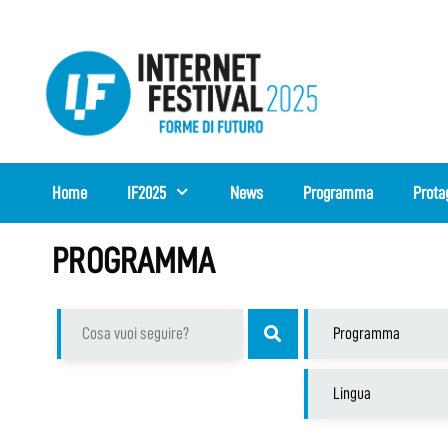
Vai
al
contenuto
Home
IF2025
News
Programma
Prota
PROGRAMMA