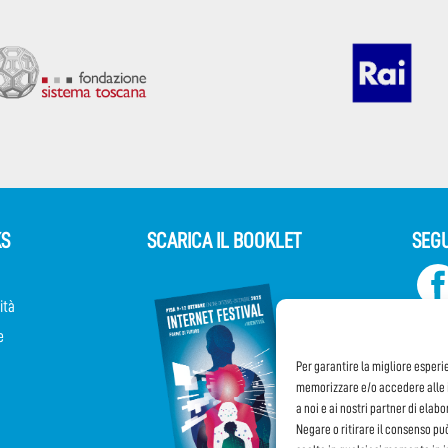
KS
SCARICA IL BOOKLET
SEGU
ità
e
Per garantire la migliore esperi
memorizzare e/o accedere alle i
a noi e ai nostri partner di elab
Negare o ritirare il consenso pu