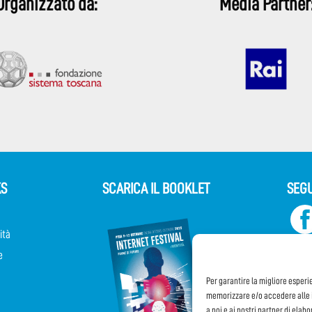
Organizzato da:
Media Partner
KS
SCARICA IL BOOKLET
SEGU
ità
e
Per garantire la migliore esperi
memorizzare e/o accedere alle i
a noi e ai nostri partner di elab