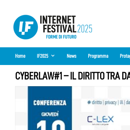
Vai
al
contenuto
Home
IF2025
News
Programma
Prota
CYBERLAW#1 – IL DIRITTO TRA DA