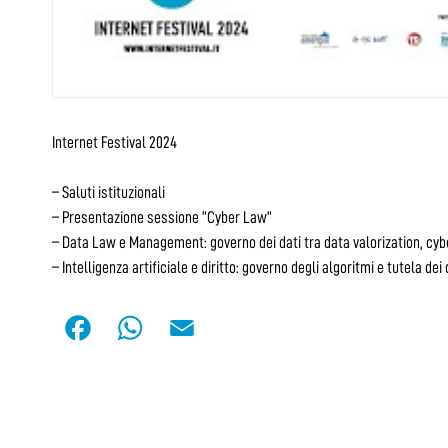
Internet Festival 2024
– Saluti istituzionali
– Presentazione sessione “Cyber Law”
– Data Law e Management: governo dei dati tra data valorization, cyb
– Intelligenza artificiale e diritto: governo degli algoritmi e tutela dei d
F
W
E
a
h
m
c
a
a
e
t
i