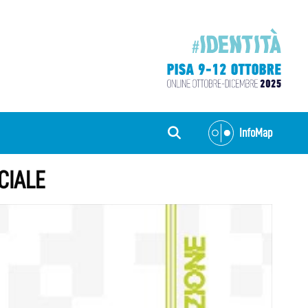
InfoMap
ICIALE