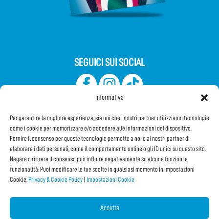
SEGUICI SUI SOCIAL
Informativa
Per garantire la migliore esperienza, sia noi che i nostri partner utilizziamo tecnologie
come i cookie per memorizzare e/o accedere alle informazioni del dispositivo.
Fornire il consenso per queste tecnologie permette a noi e ai nostri partner di
elaborare i dati personali, come il comportamento online o gli ID unici su questo sito.
Iscriviti alla Newsletter
Negare o ritirare il consenso può influire negativamente su alcune funzioni e
funzionalità. Puoi modificare le tue scelte in qualsiasi momento in impostazioni
Cookie.
Privacy & Cookie Policy
|
Impostazioni Cookie
CONDIVIDI QUESTA PAGINA!
Facebook
WhatsApp
Email
Accetta