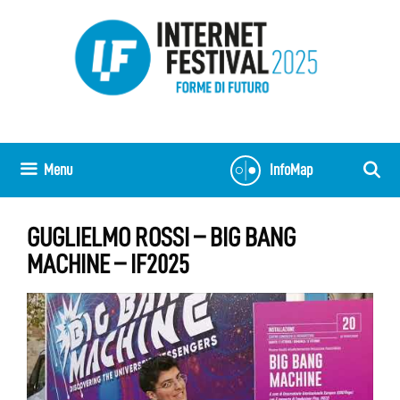
Vai
al
contenuto
Menu
InfoMap
GUGLIELMO ROSSI – BIG BANG
MACHINE – IF2025