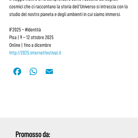
cosmici che ci raccontano la storia dell’Universo si intreccia con lo
studio del nostro pianeta e degli ambienti in cui siamo immersi.
IF2025 – #Identità
Pisa | 9 – 12 ottobre 2025
Online | fino a dicembre
http://2025.internetfestival.it
F
W
E
a
h
m
c
a
a
e
t
i
b
s
l
o
A
o
p
Promosso da: