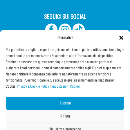
SEGUICI SUI SOCIAL
Informativa
Per garantire la migliore esperienza, sia noi che i nostri partner utilizziamo tecnologie
come i cookie per memorizzare e/o accedere alle informazioni del dispositivo.
Fornire il consenso per queste tecnologie permette a noi e ai nostri partner di
elaborare i dati personali, come il comportamento online o gli ID unici su questo sito.
Iscriviti alla Newsletter
Negare o ritirare il consenso può influire negativamente su alcune funzioni e
funzionalità. Puoi modificare le tue scelte in qualsiasi momento in impostazioni
Cookie.
Privacy & Cookie Policy
|
Impostazioni Cookie
CONDIVIDI QUESTA PAGINA!
Facebook
WhatsApp
Email
Accetta
Rifiuta
Visualizza preferenze