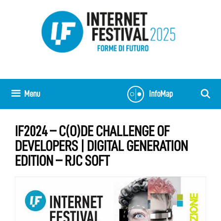
Vai
al
contenuto
Menu
InfoMap
IF2024 – C(O)DE CHALLENGE OF
DEVELOPERS | DIGITAL GENERATION
EDITION – RJC SOFT