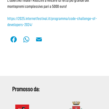
L’obiettivo finale? Riuscire a vincere la fetta più grande del
montepremi complessivo pari a 5000 euro!
https://2025.internetfestival.it/programma/code-challenge-of-
developers-2024/
F
W
E
a
h
m
c
a
a
e
t
i
b
s
l
o
A
o
p
Promosso da:
k
p