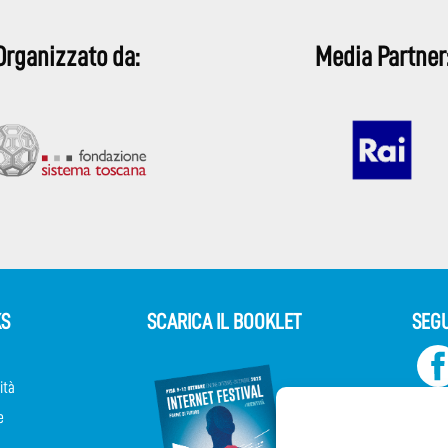
Organizzato da:
Media Partner
KS
SCARICA IL BOOKLET
SEGU
ità
e