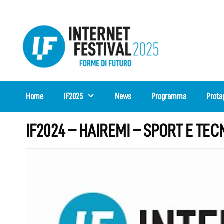
Vai
al
contenuto
Home
IF2025
News
Programma
Prota
IF2024 – HAIREMI – SPORT E TE