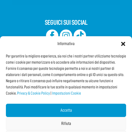
SEGUICI SUI SOCIAL
Informativa
Per garantire la migliore esperienza, sia noi che i nostri partner utilizziamo tecnologie
come i cookie per memorizzare e/o accedere alle informazioni del dispositivo.
Fornire il consenso per queste tecnologie permette a noi e ai nostri partner di
elaborare i dati personali, come il comportamento online o gli ID unici su questo sito.
Iscriviti alla Newsletter
Negare o ritirare il consenso può influire negativamente su alcune funzioni e
funzionalità. Puoi modificare le tue scelte in qualsiasi momento in impostazioni
Cookie.
Privacy & Cookie Policy
|
Impostazioni Cookie
CONDIVIDI QUESTA PAGINA!
Facebook
WhatsApp
Email
Accetta
Rifiuta