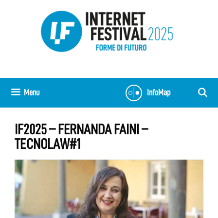
Vai
al
contenuto
Menu
InfoMap
IF2025 – FERNANDA FAINI –
TECNOLAW#1