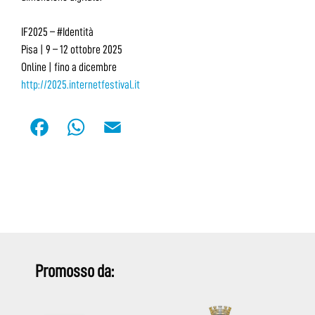
IF2025 – #Identità
Pisa | 9 – 12 ottobre 2025
Online | fino a dicembre
http://2025.internetfestival.it
F
W
E
a
h
m
c
a
a
e
t
i
b
s
l
o
A
o
p
Promosso da:
k
p