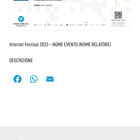
Internet Festival 2023 – NOME EVENTO (NOME RELATORE)
DESCRIZIONE
F
W
E
a
h
m
c
a
a
e
t
i
b
s
l
o
A