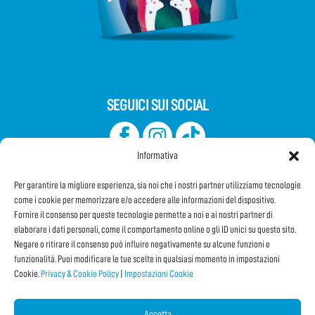
SEGUICI SUI SOCIAL
Informativa
Per garantire la migliore esperienza, sia noi che i nostri partner utilizziamo tecnologie
come i cookie per memorizzare e/o accedere alle informazioni del dispositivo.
Fornire il consenso per queste tecnologie permette a noi e ai nostri partner di
elaborare i dati personali, come il comportamento online o gli ID unici su questo sito.
Iscriviti alla Newsletter
Negare o ritirare il consenso può influire negativamente su alcune funzioni e
funzionalità. Puoi modificare le tue scelte in qualsiasi momento in impostazioni
Cookie.
Privacy & Cookie Policy
|
Impostazioni Cookie
CONDIVIDI QUESTA PAGINA!
Facebook
WhatsApp
Email
Accetta