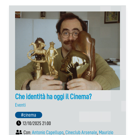
Che identità ha oggi il Cinema?
Eventi
#cinema
12/10/2025 21:00
Con:
Antonio Capellupo
,
Cineclub Arsenale
,
Maurizio