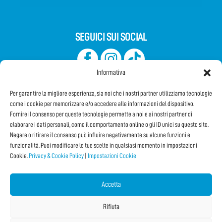
SEGUICI SUI SOCIAL
Informativa
Per garantire la migliore esperienza, sia noi che i nostri partner utilizziamo tecnologie
come i cookie per memorizzare e/o accedere alle informazioni del dispositivo.
Fornire il consenso per queste tecnologie permette a noi e ai nostri partner di
elaborare i dati personali, come il comportamento online o gli ID unici su questo sito.
Iscriviti alla Newsletter
Negare o ritirare il consenso può influire negativamente su alcune funzioni e
funzionalità. Puoi modificare le tue scelte in qualsiasi momento in impostazioni
Cookie.
Privacy & Cookie Policy
|
Impostazioni Cookie
CONDIVIDI QUESTA PAGINA!
Facebook
WhatsApp
Email
Accetta
Rifiuta