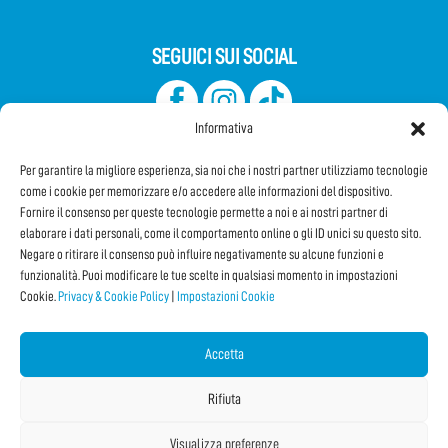
SEGUICI SUI SOCIAL
Informativa
Per garantire la migliore esperienza, sia noi che i nostri partner utilizziamo tecnologie
come i cookie per memorizzare e/o accedere alle informazioni del dispositivo.
Fornire il consenso per queste tecnologie permette a noi e ai nostri partner di
elaborare i dati personali, come il comportamento online o gli ID unici su questo sito.
Iscriviti alla Newsletter
Negare o ritirare il consenso può influire negativamente su alcune funzioni e
funzionalità. Puoi modificare le tue scelte in qualsiasi momento in impostazioni
Cookie.
Privacy & Cookie Policy
|
Impostazioni Cookie
CONDIVIDI QUESTA PAGINA!
Facebook
WhatsApp
Email
Accetta
Rifiuta
Visualizza preferenze