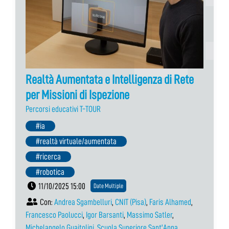
Realtà Aumentata e Intelligenza di Rete
per Missioni di Ispezione
Percorsi educativi T-TOUR
#ia
#realtà virtuale/aumentata
#ricerca
#robotica
11/10/2025 15:00
Date Multiple
Con:
Andrea Sgambelluri
,
CNIT (Pisa)
,
Faris Alhamed
,
Francesco Paolucci
,
Igor Barsanti
,
Massimo Satler
,
Michelangelo Guaitolini
,
Scuola Superiore Sant'Anna