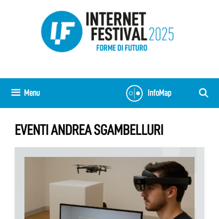
Vai
al
contenuto
Menu
InfoMap
EVENTI ANDREA SGAMBELLURI