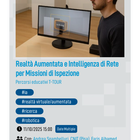
Realtà Aumentata e Intelligenza di Rete
per Missioni di Ispezione
Percorsi educativi T-TOUR
#ia
#realtà virtuale/aumentata
#ricerca
#robotica
11/10/2025 15:00
Date Multiple
Con:
Andrea Sgambelluri
,
CNIT (Pisa)
,
Faris Alhamed
,