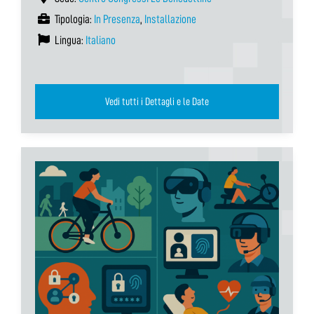
Tipologia:
In Presenza
,
Installazione
Lingua:
Italiano
Vedi tutti i Dettagli e le Date