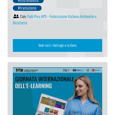
#sostenibilità
#transizione
Con:
Fiab Pisa APS - Federazione Italiana Ambiente e
Bicicletta
Vedi tutti i Dettagli e le Date