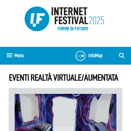
Vai
al
contenuto
Menu
InfoMap
EVENTI REALTÀ VIRTUALE/AUMENTATA