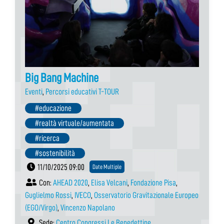
Big Bang Machine
Eventi
,
Percorsi educativi T-TOUR
#educazione
#realtà virtuale/aumentata
#ricerca
#sostenibilità
11/10/2025 09:00
Date Multiple
Con:
AHEAD 2020
,
Elisa Velcani
,
Fondazione Pisa
,
Guglielmo Rossi
,
IVECO
,
Osservatorio Gravitazionale Europeo
(EGO/Virgo)
,
Vincenzo Napolano
Sede:
Centro Congressi Le Benedettine