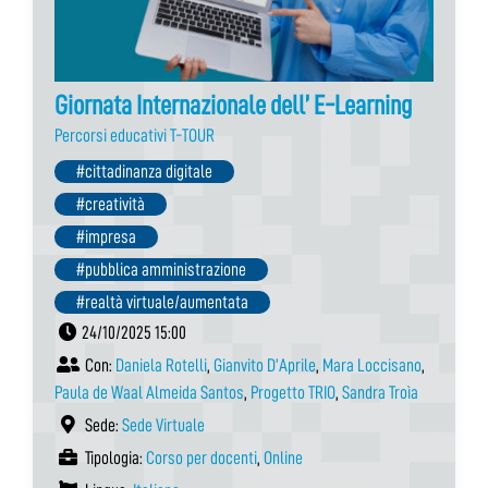
Giornata Internazionale dell’ E-Learning
Percorsi educativi T-TOUR
#cittadinanza digitale
#creatività
#impresa
#pubblica amministrazione
#realtà virtuale/aumentata
24/10/2025 15:00
Con:
Daniela Rotelli
,
Gianvito D’Aprile
,
Mara Loccisano
,
Paula de Waal Almeida Santos
,
Progetto TRIO
,
Sandra Troìa
Sede:
Sede Virtuale
Tipologia:
Corso per docenti
,
Online