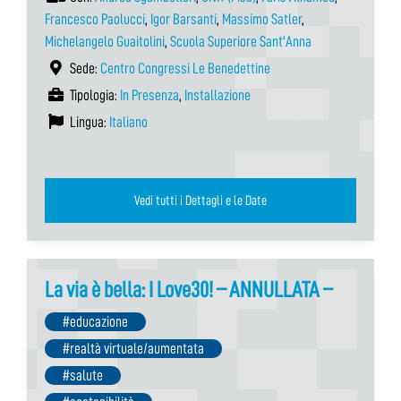
Francesco Paolucci
,
Igor Barsanti
,
Massimo Satler
,
Michelangelo Guaitolini
,
Scuola Superiore Sant'Anna
Sede:
Centro Congressi Le Benedettine
Tipologia:
In Presenza
,
Installazione
Lingua:
Italiano
Vedi tutti i Dettagli e le Date
La via è bella: I Love30! – ANNULLATA –
#educazione
#realtà virtuale/aumentata
#salute