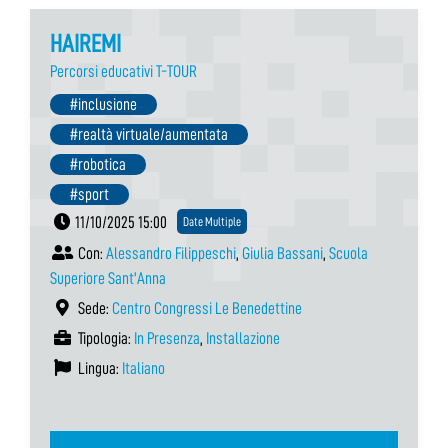
HAIREMI
Percorsi educativi T-TOUR
#inclusione
#realtà virtuale/aumentata
#robotica
#sport
11/10/2025 15:00
Date Multiple
Con:
Alessandro Filippeschi
,
Giulia Bassani
,
Scuola
Superiore Sant'Anna
Sede:
Centro Congressi Le Benedettine
Tipologia:
In Presenza
,
Installazione
Lingua:
Italiano