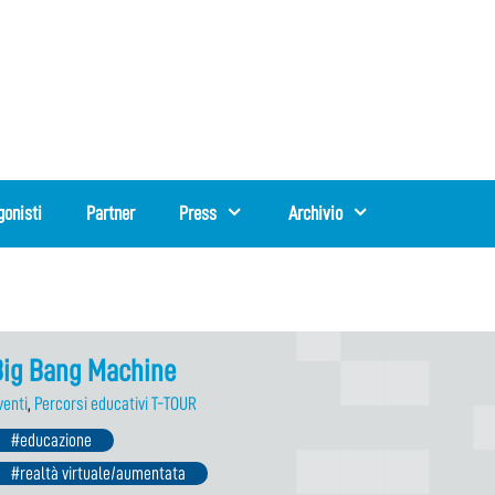
gonisti
Partner
Press
Archivio
Big Bang Machine
venti
,
Percorsi educativi T-TOUR
#educazione
#realtà virtuale/aumentata