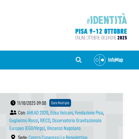
InfoMap
11/10/2025 09:00
Date Multiple
Con:
AHEAD 2020
,
Elisa Velcani
,
Fondazione Pisa
,
Guglielmo Rossi
,
IVECO
,
Osservatorio Gravitazionale
Europeo (EGO/Virgo)
,
Vincenzo Napolano
Sede:
Centro Congressi Le Benedettine