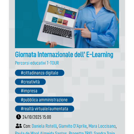
Giornata Internazionale dell’ E-Learning
Percorsi educativi T-TOUR
#cittadinanza digitale
#creatività
#impresa
#pubblica amministrazione
#realtà virtuale/aumentata
24/10/2025 15:00
Con:
Daniela Rotelli
,
Gianvito D’Aprile
,
Mara Loccisano
,
Paula de Waal Almeida Santos
,
Progetto TRIO
,
Sandra Troìa