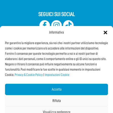
SEGUICI SUI SOCIAL
Informativa
Per garantire la migliore esperienza, sia noi che i nostri partner utilizziamo tecnologie
come i cookie per memorizzare e/o accedere alle informazioni del dispositivo.
Fornire il consenso per queste tecnologie permette a noi e ai nostri partner di
elaborare i dati personali, come il comportamento online o gli ID unici su questo sito.
Iscriviti alla Newsletter
Negare o ritirare il consenso può influire negativamente su alcune funzioni e
funzionalità. Puoi modificare le tue scelte in qualsiasi momento in impostazioni
Cookie.
Privacy & Cookie Policy
|
Impostazioni Cookie
CONDIVIDI QUESTA PAGINA!
Facebook
WhatsApp
Email
Accetta
Rifiuta
Visualizza preferenze