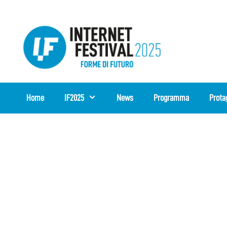
Vai
al
contenuto
Home
IF2025
News
Programma
Prota