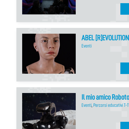
ABEL [R]EVOLUTION
Eventi
Il mio amico Roboto
Eventi
,
Percorsi educativi T-