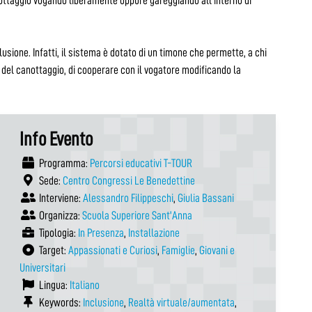
anottaggio vogando liberamente oppure gareggiando all’interno di
usione. Infatti, il sistema è dotato di un timone che permette, a chi
del canottaggio, di cooperare con il vogatore modificando la
Info Evento
Programma:
Percorsi educativi T-TOUR
Sede:
Centro Congressi Le Benedettine
Interviene:
Alessandro Filippeschi
,
Giulia Bassani
Organizza:
Scuola Superiore Sant'Anna
Tipologia:
In Presenza
,
Installazione
Target:
Appassionati e Curiosi
,
Famiglie
,
Giovani e
Universitari
Lingua:
Italiano
Keywords:
Inclusione
,
Realtà virtuale/aumentata
,