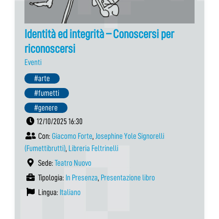
Identità ed integrità – Conoscersi per
riconoscersi
Eventi
#arte
#fumetti
#genere
12/10/2025 16:30
Con:
Giacomo Forte
,
Josephine Yole Signorelli
(Fumettibrutti)
,
Libreria Feltrinelli
Sede:
Teatro Nuovo
Tipologia:
In Presenza
,
Presentazione libro
Lingua:
Italiano