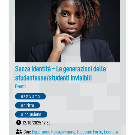
Senza identità – Le generazioni delle
studentesse/studenti invisibili
Eventi
#attivismo
#diritto
#inclusione
12/10/2025 17:30
Con:
Espérance Hakuzwimana
,
Giacomo Forte
,
Leandra