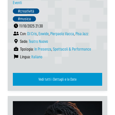
Eventi
#creatività
#musica
11/10/2025 21:30
Con:
DJ Cris
,
Exwide
,
Pierpaolo Vacca
,
Pisa Jazz
Sede:
Teatro Nuovo
Tipologia:
In Presenza
,
Spettacoli & Performance
Lingua:
Italiano
Vedi tutti i Dettagli e le Date