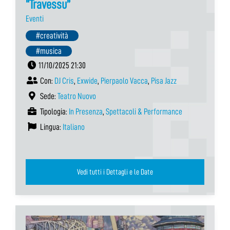
“Travessu”
Eventi
#creatività
#musica
11/10/2025 21:30
Con:
DJ Cris
,
Exwide
,
Pierpaolo Vacca
,
Pisa Jazz
Sede:
Teatro Nuovo
Tipologia:
In Presenza
,
Spettacoli & Performance
Lingua:
Italiano
Vedi tutti i Dettagli e le Date