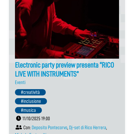
Electronic party preview presenta “RICO
LIVE WITH INSTRUMENTS”
Eventi
#creatività
#inclusione
#musica
11/10/2025 19:00
Con:
Deposito Pontecorvo
,
Dj-set di Rico Herrera
,