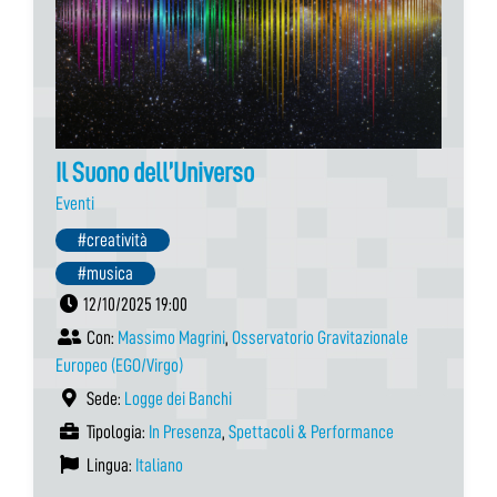
Il Suono dell’Universo
Eventi
#creatività
#musica
12/10/2025 19:00
Con:
Massimo Magrini
,
Osservatorio Gravitazionale
Europeo (EGO/Virgo)
Sede:
Logge dei Banchi
Tipologia:
In Presenza
,
Spettacoli & Performance
Lingua:
Italiano