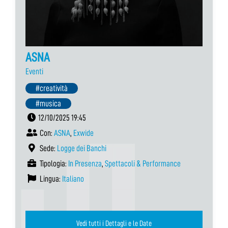
ASNA
Eventi
#creatività
#musica
12/10/2025 19:45
Con:
ASNA
,
Exwide
Sede:
Logge dei Banchi
Tipologia:
In Presenza
,
Spettacoli & Performance
Lingua:
Italiano
Vedi tutti i Dettagli e le Date