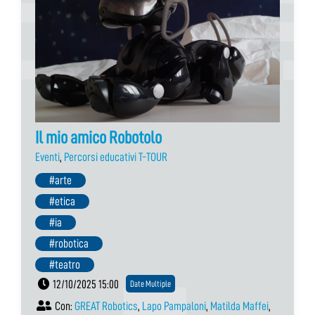
Il mio amico Robotolo
Eventi
,
Percorsi educativi T-TOUR
#arte
#etica
#ia
#robotica
#teatro
12/10/2025 15:00
Date Multiple
Con:
GREAT Robotics
,
Lapo Pampaloni
,
Matilda Maffei
,