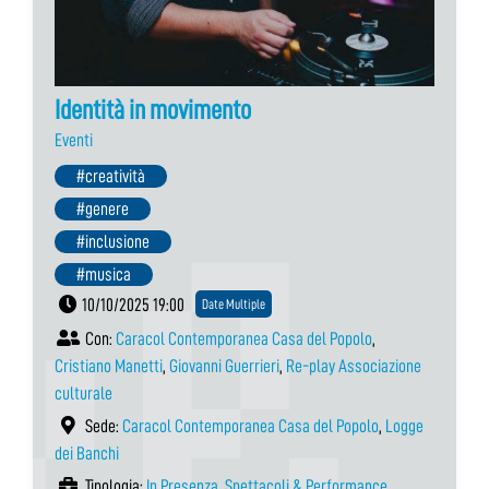
Identità in movimento
Eventi
#creatività
#genere
#inclusione
#musica
10/10/2025 19:00
Date Multiple
Con:
Caracol Contemporanea Casa del Popolo
,
Cristiano Manetti
,
Giovanni Guerrieri
,
Re-play Associazione
culturale
Sede:
Caracol Contemporanea Casa del Popolo
,
Logge
dei Banchi
Tipologia:
In Presenza
,
Spettacoli & Performance