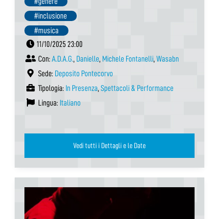
#genere
#inclusione
#musica
11/10/2025 23:00
Con:
A.D.A.G.
,
Danielle
,
Michele Fontanelli
,
Wasabn
Sede:
Deposito Pontecorvo
Tipologia:
In Presenza
,
Spettacoli & Performance
Lingua:
Italiano
Vedi tutti i Dettagli e le Date