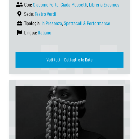
Con:
Giacomo Forte
,
Giada Messetti
,
Libreria Erasmus
Sede:
Teatro Verdi
Tipologia:
In Presenza
,
Spettacoli & Performance
Lingua:
Italiano
Vedi tutti i Dettagli e le Date