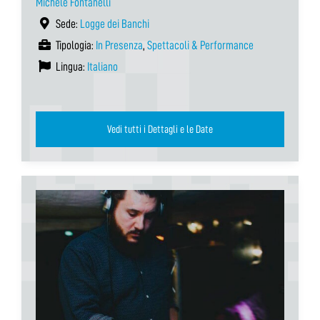
Michele Fontanelli
Sede:
Logge dei Banchi
Tipologia:
In Presenza
,
Spettacoli & Performance
Lingua:
Italiano
Vedi tutti i Dettagli e le Date