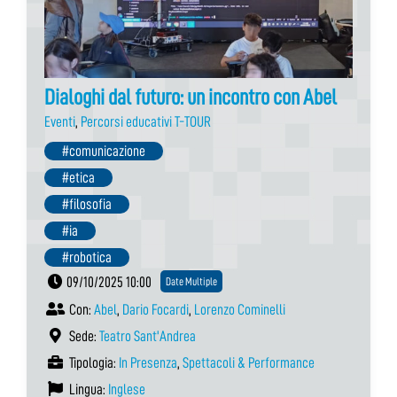
Dialoghi dal futuro: un incontro con Abel
Eventi
,
Percorsi educativi T-TOUR
#comunicazione
#etica
#filosofia
#ia
#robotica
09/10/2025 10:00
Date Multiple
Con:
Abel
,
Dario Focardi
,
Lorenzo Cominelli
Sede:
Teatro Sant'Andrea
Tipologia:
In Presenza
,
Spettacoli & Performance
Lingua:
Inglese