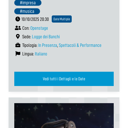
#impresa
#musica
10/10/2025 20:30
Date Multiple
Con:
Openstage
Sede:
Logge dei Banchi
Tipologia:
In Presenza
,
Spettacoli & Performance
Lingua:
Italiano
Vedi tutti i Dettagli e le Date