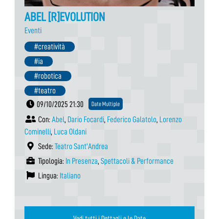
ABEL [R]EVOLUTION
Eventi
#creatività
#ia
#robotica
#teatro
09/10/2025 21:30
Date Multiple
Con:
Abel
,
Dario Focardi
,
Federico Galatolo
,
Lorenzo
Cominelli
,
Luca Oldani
Sede:
Teatro Sant'Andrea
Tipologia:
In Presenza
,
Spettacoli & Performance
Lingua:
Italiano
Vedi tutti i Dettagli e le Date