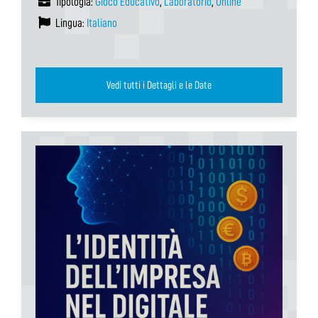
Tipologia:
Gioco Educativo
,
Laboratorio
,
Online
Lingua:
Italiano
Vedi tutti i Dettagli e le Date