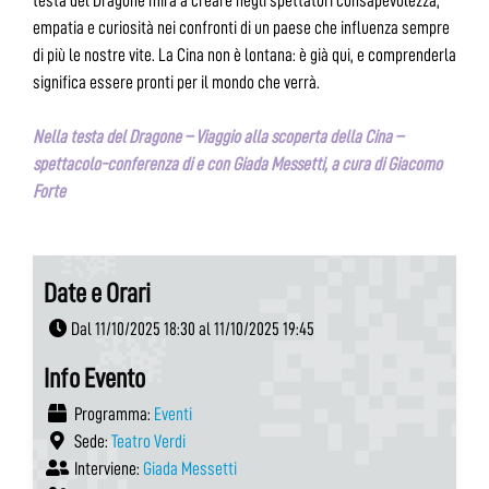
testa del Dragone mira a creare negli spettatori consapevolezza,
empatia e curiosità nei confronti di un paese che influenza sempre
di più le nostre vite. La Cina non è lontana: è già qui, e comprenderla
significa essere pronti per il mondo che verrà.
Nella testa del Dragone – Viaggio alla scoperta della Cina –
spettacolo-conferenza di e con Giada Messetti, a cura di Giacomo
Forte
Date e Orari
Dal 11/10/2025 18:30 al 11/10/2025 19:45
Info Evento
Programma:
Eventi
Sede:
Teatro Verdi
Interviene:
Giada Messetti