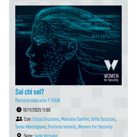
Sai chi sei?
Percorsi educativi T-TOUR
10/11/2025 11:00
Con:
Cinzia Ercolano
,
Manuela Santini
,
Sofia Scozzari
,
Sonia Montegiove
,
Stefania Iannelli
,
Women for Security
Sede:
Sede Virtuale