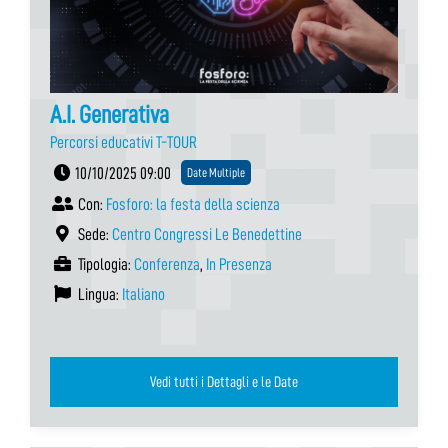
A.I. Generativa
Percorsi educativi T-TOUR
10/10/2025 09:00
Date Multiple
Con:
Fosforo: la festa della scienza
Sede:
Centro Congressi Le Benedettine
Tipologia:
Conferenza
,
In Presenza
Lingua:
Italiano
Vedi tutti i Dettagli e le Date