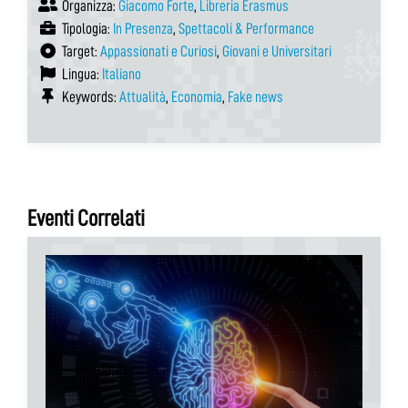
Organizza:
Giacomo Forte
,
Libreria Erasmus
Tipologia:
In Presenza
,
Spettacoli & Performance
Target:
Appassionati e Curiosi
,
Giovani e Universitari
Lingua:
Italiano
Keywords:
Attualità
,
Economia
,
Fake news
Eventi Correlati