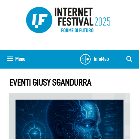
Vai
al
contenuto
Menu
InfoMap
EVENTI GIUSY SGANDURRA