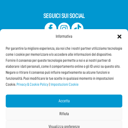
SEGUICI SUI SOCIAL
Informativa
Per garantire la migliore esperienza, sia noi che i nostri partner utilizziamo tecnologie
come i cookie per memorizzare e/o accedere alle informazioni del dispositivo.
Fornire il consenso per queste tecnologie permette a noi e ai nostri partner di
elaborare i dati personali, come il comportamento online o gli ID unici su questo sito.
Iscriviti alla Newsletter
Negare o ritirare il consenso può influire negativamente su alcune funzioni e
funzionalità. Puoi modificare le tue scelte in qualsiasi momento in impostazioni
Cookie.
Privacy & Cookie Policy
|
Impostazioni Cookie
CONDIVIDI QUESTA PAGINA!
Facebook
WhatsApp
Email
Accetta
Rifiuta
Visualizza preferenze