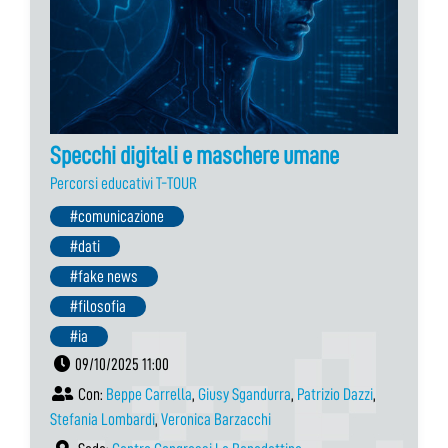
Specchi digitali e maschere umane
Percorsi educativi T-TOUR
#comunicazione
#dati
#fake news
#filosofia
#ia
09/10/2025 11:00
Con:
Beppe Carrella
,
Giusy Sgandurra
,
Patrizio Dazzi
,
Stefania Lombardi
,
Veronica Barzacchi