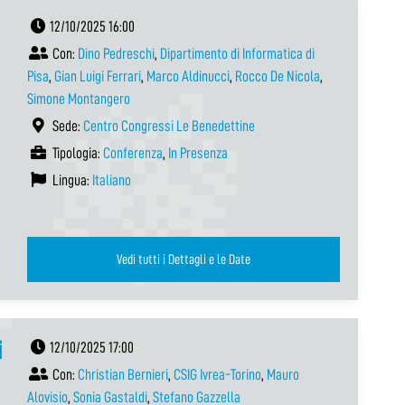
12/10/2025 16:00
Con:
Dino Pedreschi
,
Dipartimento di Informatica di
Pisa
,
Gian Luigi Ferrari
,
Marco Aldinucci
,
Rocco De Nicola
,
Simone Montangero
Sede:
Centro Congressi Le Benedettine
Tipologia:
Conferenza
,
In Presenza
Lingua:
Italiano
Vedi tutti i Dettagli e le Date
i
12/10/2025 17:00
Con:
Christian Bernieri
,
CSIG Ivrea-Torino
,
Mauro
Alovisio
,
Sonia Gastaldi
,
Stefano Gazzella