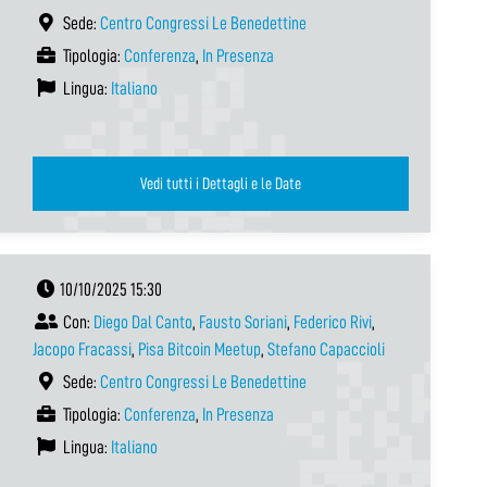
Sede:
Centro Congressi Le Benedettine
Tipologia:
Conferenza
,
In Presenza
Lingua:
Italiano
Vedi tutti i Dettagli e le Date
10/10/2025 15:30
Con:
Diego Dal Canto
,
Fausto Soriani
,
Federico Rivi
,
Jacopo Fracassi
,
Pisa Bitcoin Meetup
,
Stefano Capaccioli
Sede:
Centro Congressi Le Benedettine
Tipologia:
Conferenza
,
In Presenza
Lingua:
Italiano