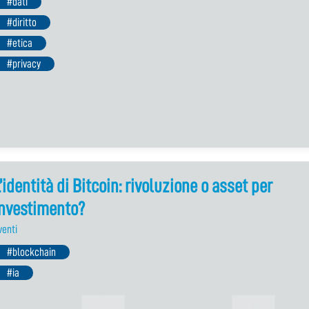
#dati
#diritto
#etica
#privacy
’identità di Bitcoin: rivoluzione o asset per
investimento?
venti
#blockchain
#ia