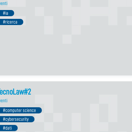
venti
#ia
#ricerca
TecnoLaw#2
venti
#computer science
#cybersecurity
#dati