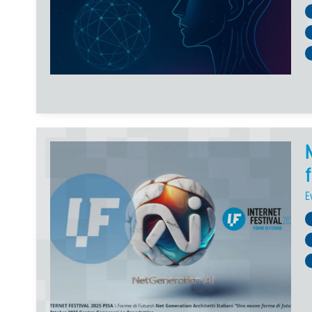
N
f
E