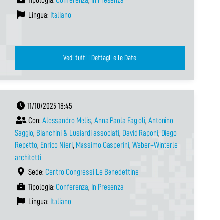
Tipologia:
Conferenza
,
In Presenza
Lingua:
Italiano
Vedi tutti i Dettagli e le Date
11/10/2025 18:45
Con:
Alessandro Melis
,
Anna Paola Fagioli
,
Antonino
Saggio
,
Bianchini & Lusiardi associati
,
David Raponi
,
Diego
Repetto
,
Enrico Nieri
,
Massimo Gasperini
,
Weber+Winterle
architetti
Sede:
Centro Congressi Le Benedettine
Tipologia:
Conferenza
,
In Presenza
Lingua:
Italiano