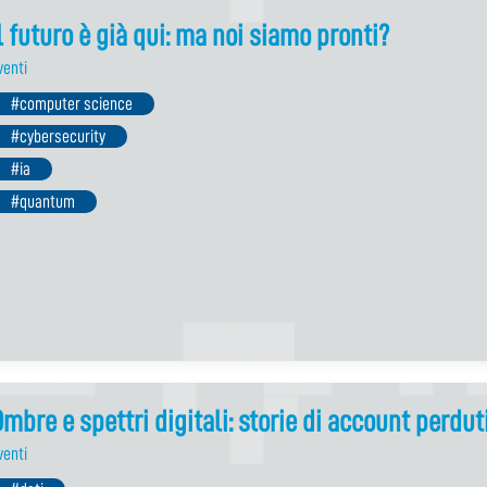
l futuro è già qui: ma noi siamo pronti?
venti
#computer science
#cybersecurity
#ia
#quantum
mbre e spettri digitali: storie di account perdut
venti