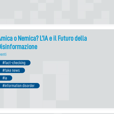
mica o Nemica? L’IA e il Futuro della
Disinformazione
venti
#fact-checking
#fake news
#ia
#information disorder