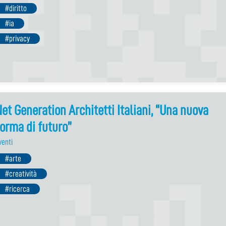
#diritto
#ia
#privacy
et Generation Architetti Italiani, “Una nuova
orma di futuro”
venti
#arte
#creatività
#ricerca