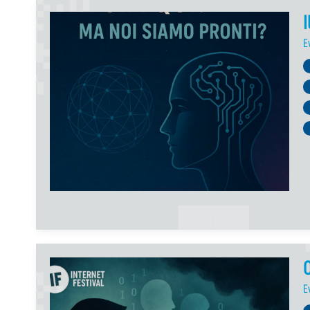
I
E
O
E