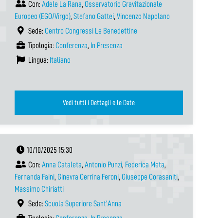
Con:
Adele La Rana
,
Osservatorio Gravitazionale
Europeo (EGO/Virgo)
,
Stefano Gattei
,
Vincenzo Napolano
Sede:
Centro Congressi Le Benedettine
Tipologia:
Conferenza
,
In Presenza
Lingua:
Italiano
Vedi tutti i Dettagli e le Date
10/10/2025 15:30
Con:
Anna Cataleta
,
Antonio Punzi
,
Federica Meta
,
Fernanda Faini
,
Ginevra Cerrina Feroni
,
Giuseppe Corasaniti
,
Massimo Chiriatti
Sede:
Scuola Superiore Sant’Anna