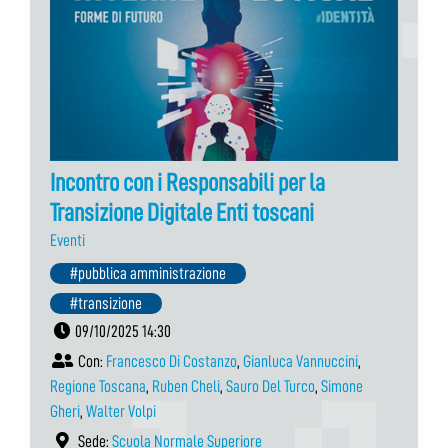
Incontro con i Responsabili per la
Transizione Digitale Enti toscani
Eventi
#pubblica amministrazione
#transizione
09/10/2025 14:30
Con:
Francesco Di Costanzo
,
Gianluca Vannuccini
,
Regione Toscana
,
Ruben Cheli
,
Sauro Del Turco
,
Simone
Gheri
,
Walter Volpi
Sede:
Scuola Normale Superiore