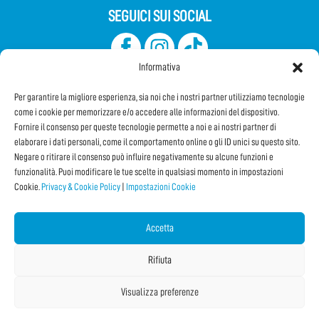
SEGUICI SUI SOCIAL
Informativa
Per garantire la migliore esperienza, sia noi che i nostri partner utilizziamo tecnologie
come i cookie per memorizzare e/o accedere alle informazioni del dispositivo.
Fornire il consenso per queste tecnologie permette a noi e ai nostri partner di
elaborare i dati personali, come il comportamento online o gli ID unici su questo sito.
Iscriviti alla Newsletter
Negare o ritirare il consenso può influire negativamente su alcune funzioni e
funzionalità. Puoi modificare le tue scelte in qualsiasi momento in impostazioni
Cookie.
Privacy & Cookie Policy
|
Impostazioni Cookie
CONDIVIDI QUESTA PAGINA!
Facebook
WhatsApp
Email
Accetta
Rifiuta
Visualizza preferenze
Copyright © 2026 Internet Festival 2025 |
Credits
La Jetée
|
Privacy & Cookie Policy
|
Impostazioni Cookie
|
Sitemap
|
| Online:
1