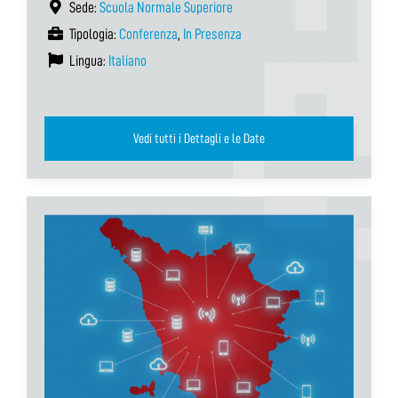
Sede:
Scuola Normale Superiore
Tipologia:
Conferenza
,
In Presenza
Lingua:
Italiano
Vedi tutti i Dettagli e le Date