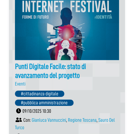
Punti Digitale Facile: stato di
avanzamento del progetto
Eventi
#cittadinanza digitale
#pubblica amministrazione
09/10/2025 10:30
Con:
Gianluca Vannuccini
,
Regione Toscana
,
Sauro Del
Turco