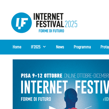
Vai
al
contenuto
Home
IF2025
News
Programma
Prota