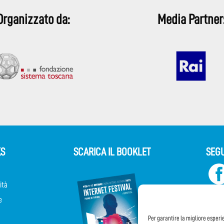
Organizzato da:
Media Partner
KS
SCARICA IL BOOKLET
SEGU
ità
e
Per garantire la migliore esperi