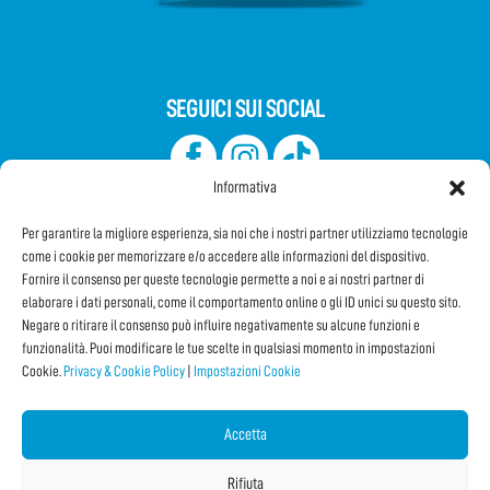
SEGUICI SUI SOCIAL
Informativa
Per garantire la migliore esperienza, sia noi che i nostri partner utilizziamo tecnologie
come i cookie per memorizzare e/o accedere alle informazioni del dispositivo.
Fornire il consenso per queste tecnologie permette a noi e ai nostri partner di
elaborare i dati personali, come il comportamento online o gli ID unici su questo sito.
Iscriviti alla Newsletter
Negare o ritirare il consenso può influire negativamente su alcune funzioni e
funzionalità. Puoi modificare le tue scelte in qualsiasi momento in impostazioni
Cookie.
Privacy & Cookie Policy
|
Impostazioni Cookie
CONDIVIDI QUESTA PAGINA!
Facebook
WhatsApp
Email
Accetta
Rifiuta