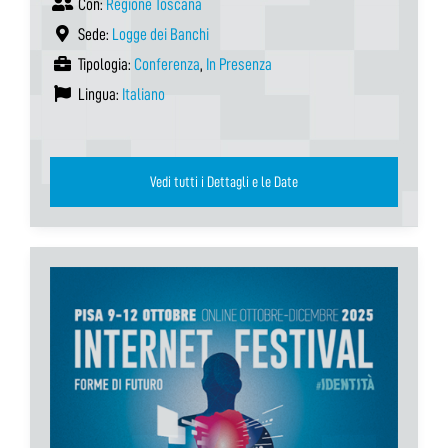
Con:
Regione Toscana
Sede:
Logge dei Banchi
Tipologia:
Conferenza
,
In Presenza
Lingua:
Italiano
Vedi tutti i Dettagli e le Date