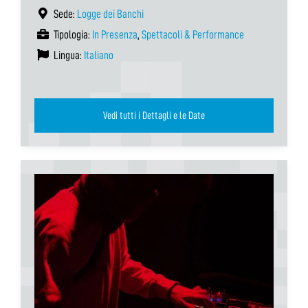
Sede:
Logge dei Banchi
Tipologia:
In Presenza
,
Spettacoli & Performance
Lingua:
Italiano
Vedi tutti i Dettagli e le Date