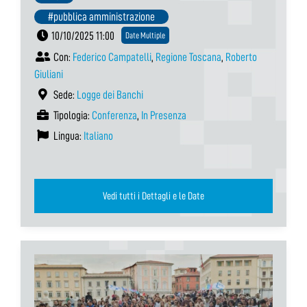
#pubblica amministrazione
10/10/2025 11:00
Date Multiple
Con:
Federico Campatelli
,
Regione Toscana
,
Roberto
Giuliani
Sede:
Logge dei Banchi
Tipologia:
Conferenza
,
In Presenza
Lingua:
Italiano
Vedi tutti i Dettagli e le Date