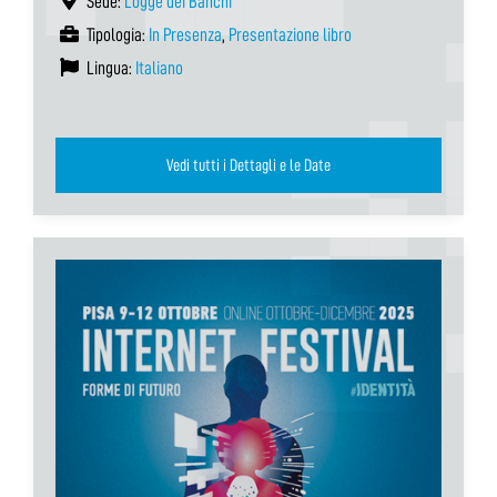
Sede:
Logge dei Banchi
Tipologia:
In Presenza
,
Presentazione libro
Lingua:
Italiano
Vedi tutti i Dettagli e le Date