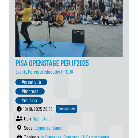
PISA OPENSTAGE PER IF2025
Eventi
,
Percorsi educativi T-TOUR
#creatività
#impresa
#musica
10/10/2025 20:30
Date Multiple
Con:
Openstage
Sede:
Logge dei Banchi
Tipologia:
In Presenza
,
Spettacoli & Performance