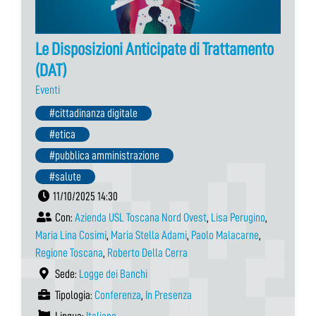
Le Disposizioni Anticipate di Trattamento
(DAT)
Eventi
#cittadinanza digitale
#etica
#pubblica amministrazione
#salute
11/10/2025 14:30
Con:
Azienda USL Toscana Nord Ovest
,
Lisa Perugino
,
Maria Lina Cosimi
,
Maria Stella Adami
,
Paolo Malacarne
,
Regione Toscana
,
Roberto Della Cerra
Sede:
Logge dei Banchi
Tipologia:
Conferenza
,
In Presenza