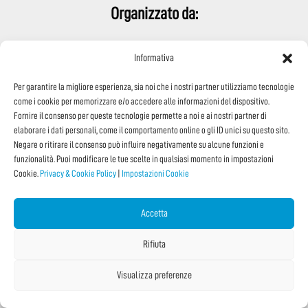
Organizzato da:
Informativa
Per garantire la migliore esperienza, sia noi che i nostri partner utilizziamo tecnologie
come i cookie per memorizzare e/o accedere alle informazioni del dispositivo.
Fornire il consenso per queste tecnologie permette a noi e ai nostri partner di
elaborare i dati personali, come il comportamento online o gli ID unici su questo sito.
Negare o ritirare il consenso può influire negativamente su alcune funzioni e
funzionalità. Puoi modificare le tue scelte in qualsiasi momento in impostazioni
Media Partner:
Cookie.
Privacy & Cookie Policy
|
Impostazioni Cookie
Accetta
Rifiuta
Visualizza preferenze