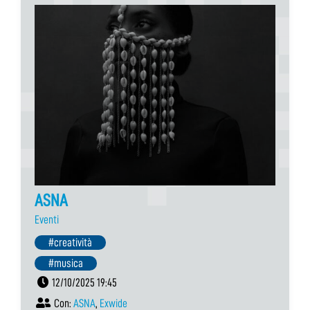
ASNA
Eventi
#creatività
#musica
12/10/2025 19:45
Con:
ASNA
,
Exwide