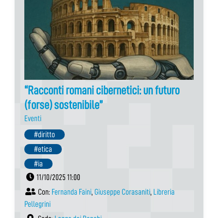
“Racconti romani cibernetici: un futuro
(forse) sostenibile”
Eventi
#diritto
#etica
#ia
11/10/2025 11:00
Con:
Fernanda Faini
,
Giuseppe Corasaniti
,
Libreria
Pellegrini