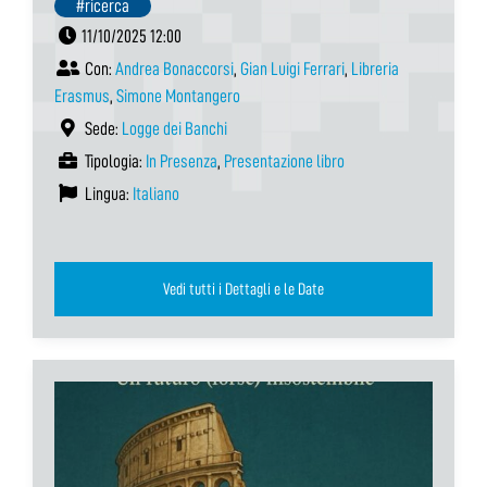
#ricerca
11/10/2025 12:00
Con:
Andrea Bonaccorsi
,
Gian Luigi Ferrari
,
Libreria
Erasmus
,
Simone Montangero
Sede:
Logge dei Banchi
Tipologia:
In Presenza
,
Presentazione libro
Lingua:
Italiano
Vedi tutti i Dettagli e le Date