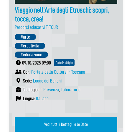
Viaggio nell’Arte degli Etruschi: scopri,
tocca, crea!
Percorsi educativi T-TOUR
#arte
#creatività
#educazione
09/10/2025 09:00
Date Multiple
Con:
Portale della Cultura in Toscana
Sede:
Logge dei Banchi
Tipologia:
In Presenza
,
Laboratorio
Lingua:
Italiano
Vedi tutti i Dettagli e le Date