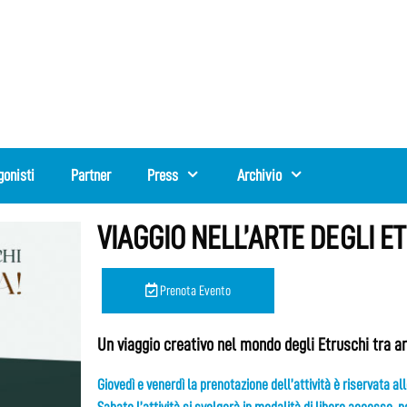
gonisti
Partner
Press
Archivio
VIAGGIO NELL’ARTE DEGLI ET
Prenota Evento
Un viaggio creativo nel mondo degli Etruschi tra ar
Giovedì e venerdì la prenotazione dell’attività è riservata al