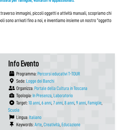
ensata per famiglie, visitatori e appassionati.
traverso immagini, piccoli oggetti e attività manuali, scopriamo chi
oli sono arrivati fino a noi, e inventiamo insieme un nostro “oggetto
Info Evento
Programma:
Percorsi educativi T-TOUR
Sede:
Logge dei Banchi
Organizza:
Portale della Cultura in Toscana
Tipologia:
In Presenza
,
Laboratorio
Target:
10 anni
,
6 anni
,
7 anni
,
8 anni
,
9 anni
,
Famiglie
,
Scuole
Lingua:
Italiano
Keywords:
Arte
,
Creatività
,
Educazione