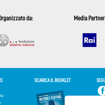
Organizzato da:
Media Partner
KS
SCARICA IL BOOKLET
SEGU
ità
e