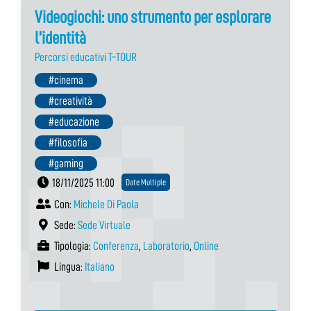
Videogiochi: uno strumento per esplorare
l’identità
Percorsi educativi T-TOUR
#cinema
#creatività
#educazione
#filosofia
#gaming
18/11/2025 11:00
Date Multiple
Con:
Michele Di Paola
Sede:
Sede Virtuale
Tipologia:
Conferenza
,
Laboratorio
,
Online
Lingua:
Italiano