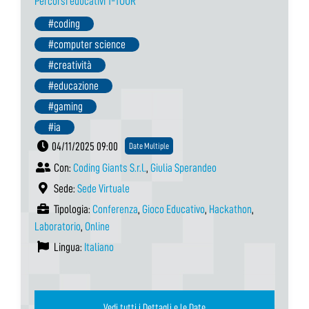
Percorsi educativi T-TOUR
#coding
#computer science
#creatività
#educazione
#gaming
#ia
04/11/2025 09:00
Date Multiple
Con:
Coding Giants S.r.l.
,
Giulia Sperandeo
Sede:
Sede Virtuale
Tipologia:
Conferenza
,
Gioco Educativo
,
Hackathon
,
Laboratorio
,
Online
Lingua:
Italiano
Vedi tutti i Dettagli e le Date