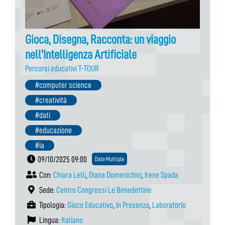
Gioca, Disegna, Racconta: un viaggio
nell’Intelligenza Artificiale
Percorsi educativi T-TOUR
#computer science
#creatività
#dati
#educazione
#ia
09/10/2025 09:00
Date Multiple
Con:
Chiara Lelli
,
Diana Domenichini
,
Irene Spada
Sede:
Centro Congressi Le Benedettine
Tipologia:
Gioco Educativo
,
In Presenza
,
Laboratorio
Lingua:
Italiano