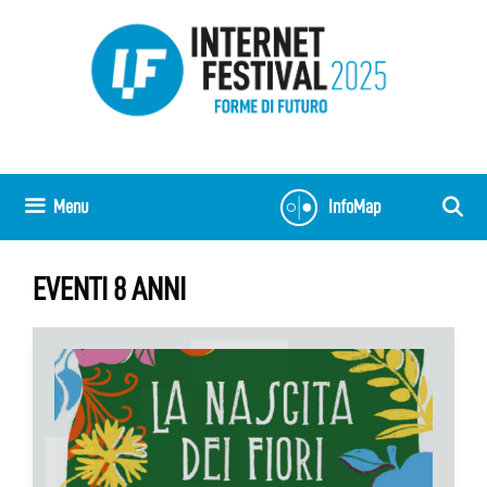
Vai
al
contenuto
Menu
InfoMap
EVENTI 8 ANNI