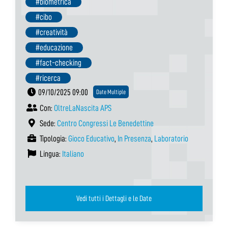
#biometrica
#cibo
#creatività
#educazione
#fact-checking
#ricerca
09/10/2025 09:00
Date Multiple
Con:
OltreLaNascita APS
Sede:
Centro Congressi Le Benedettine
Tipologia:
Gioco Educativo
,
In Presenza
,
Laboratorio
Lingua:
Italiano
Vedi tutti i Dettagli e le Date