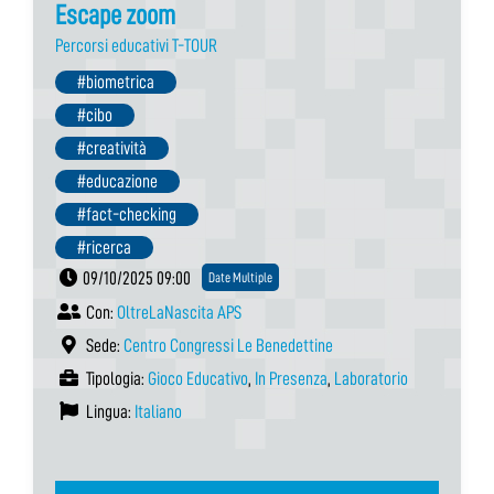
Escape zoom
Percorsi educativi T-TOUR
#biometrica
#cibo
#creatività
#educazione
#fact-checking
#ricerca
09/10/2025 09:00
Date Multiple
Con:
OltreLaNascita APS
Sede:
Centro Congressi Le Benedettine
Tipologia:
Gioco Educativo
,
In Presenza
,
Laboratorio
Lingua:
Italiano