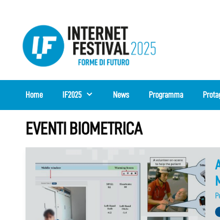
Vai
al
contenuto
Home
IF2025
News
Programma
Prota
EVENTI BIOMETRICA
P