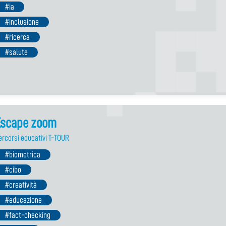
#ia
#inclusione
#ricerca
#salute
Escape zoom
ercorsi educativi T-TOUR
#biometrica
#cibo
#creatività
#educazione
#fact-checking