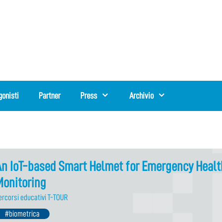
gonisti
Partner
Press
Archivio
An IoT-based Smart Helmet for Emergency Healt
Monitoring
ercorsi educativi T-TOUR
#biometrica