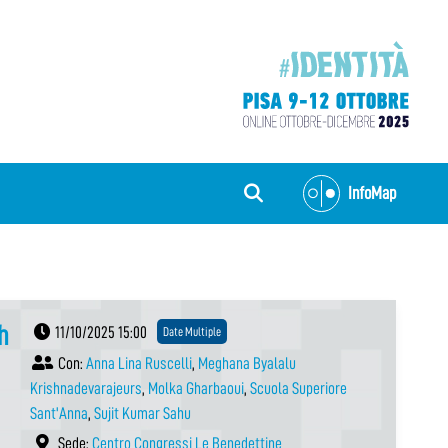
InfoMap
h
11/10/2025 15:00
Date Multiple
Con:
Anna Lina Ruscelli
,
Meghana Byalalu
Krishnadevarajeurs
,
Molka Gharbaoui
,
Scuola Superiore
Sant'Anna
,
Sujit Kumar Sahu
Sede:
Centro Congressi Le Benedettine