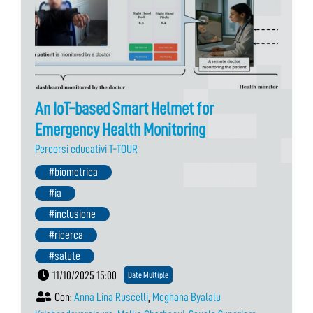
An IoT-based Smart Helmet for
Emergency Health Monitoring
Percorsi educativi T-TOUR
#biometrica
#ia
#inclusione
#ricerca
#salute
11/10/2025 15:00
Date Multiple
Con:
Anna Lina Ruscelli
,
Meghana Byalalu