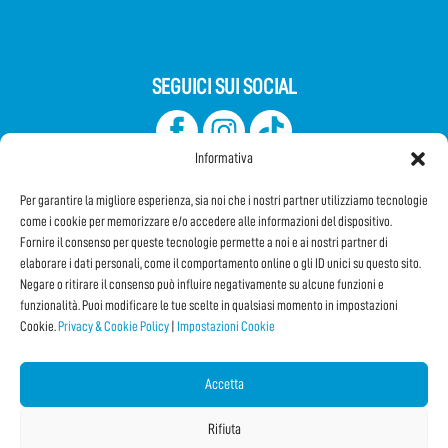
SEGUICI SUI SOCIAL
Informativa
Per garantire la migliore esperienza, sia noi che i nostri partner utilizziamo tecnologie
come i cookie per memorizzare e/o accedere alle informazioni del dispositivo.
Fornire il consenso per queste tecnologie permette a noi e ai nostri partner di
elaborare i dati personali, come il comportamento online o gli ID unici su questo sito.
Iscriviti alla Newsletter
Negare o ritirare il consenso può influire negativamente su alcune funzioni e
funzionalità. Puoi modificare le tue scelte in qualsiasi momento in impostazioni
Cookie.
Privacy & Cookie Policy
|
Impostazioni Cookie
CONDIVIDI QUESTA PAGINA!
Facebook
WhatsApp
Email
Accetta
Rifiuta