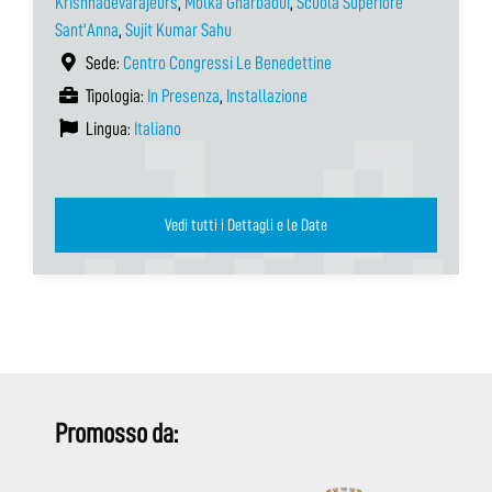
Krishnadevarajeurs
,
Molka Gharbaoui
,
Scuola Superiore
Sant'Anna
,
Sujit Kumar Sahu
Sede:
Centro Congressi Le Benedettine
Tipologia:
In Presenza
,
Installazione
Lingua:
Italiano
Vedi tutti i Dettagli e le Date
Promosso da: