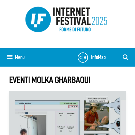
Vai
al
contenuto
Menu
InfoMap
EVENTI MOLKA GHARBAOUI