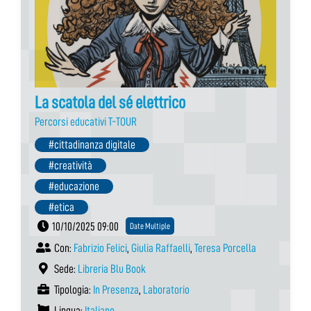
La scatola del sé elettrico
Percorsi educativi T-TOUR
#cittadinanza digitale
#creatività
#educazione
#etica
10/10/2025 09:00
Date Multiple
Con:
Fabrizio Felici
,
Giulia Raffaelli
,
Teresa Porcella
Sede:
Libreria Blu Book
Tipologia:
In Presenza
,
Laboratorio
Lingua:
Italiano