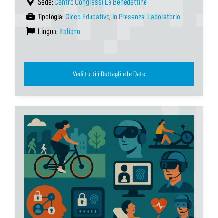
Sede:
Centro Congressi Le Benedettine
Tipologia:
Gioco Educativo
,
In Presenza
,
Laboratorio
Lingua:
Italiano
Vedi tutti i Dettagli e le Date