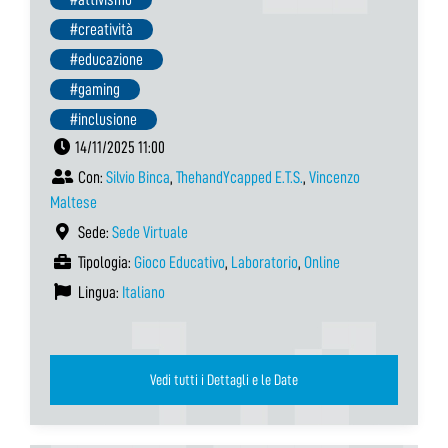
#creatività
#educazione
#gaming
#inclusione
14/11/2025 11:00
Con:
Silvio Binca
,
ThehandYcapped E.T.S.
,
Vincenzo
Maltese
Sede:
Sede Virtuale
Tipologia:
Gioco Educativo
,
Laboratorio
,
Online
Lingua:
Italiano
Vedi tutti i Dettagli e le Date