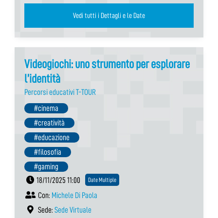
Vedi tutti i Dettagli e le Date
Videogiochi: uno strumento per esplorare
l’identità
Percorsi educativi T-TOUR
#cinema
#creatività
#educazione
#filosofia
#gaming
18/11/2025 11:00
Date Multiple
Con:
Michele Di Paola
Sede:
Sede Virtuale