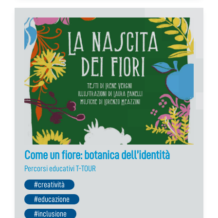
Come un fiore: botanica dell’identità
Percorsi educativi T-TOUR
#creatività
#educazione
#inclusione