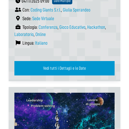
04/11/2025 09:00
Date Multiple
Con:
Coding Giants S.r.l.
,
Giulia Sperandeo
Sede:
Sede Virtuale
Tipologia:
Conferenza
,
Gioco Educativo
,
Hackathon
,
Laboratorio
,
Online
Lingua:
Italiano
Vedi tutti i Dettagli e le Date