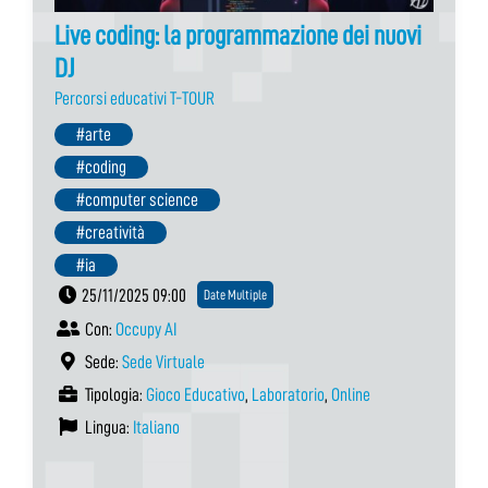
Live coding: la programmazione dei nuovi
DJ
Percorsi educativi T-TOUR
#arte
#coding
#computer science
#creatività
#ia
25/11/2025 09:00
Date Multiple
Con:
Occupy AI
Sede:
Sede Virtuale
Tipologia:
Gioco Educativo
,
Laboratorio
,
Online
Lingua:
Italiano