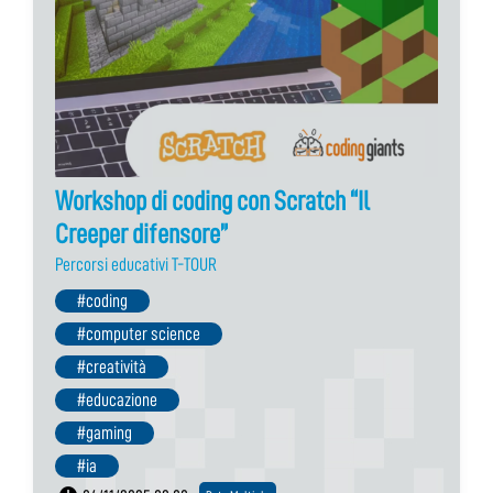
Workshop di coding con Scratch “Il
Creeper difensore”
Percorsi educativi T-TOUR
#coding
#computer science
#creatività
#educazione
#gaming
#ia