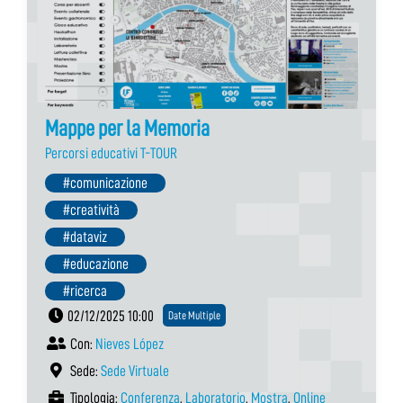
Mappe per la Memoria
Percorsi educativi T-TOUR
#comunicazione
#creatività
#dataviz
#educazione
#ricerca
02/12/2025 10:00
Date Multiple
Con:
Nieves López
Sede:
Sede Virtuale
Tipologia:
Conferenza
,
Laboratorio
,
Mostra
,
Online