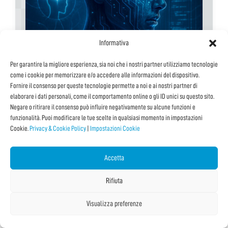
Informativa
Per garantire la migliore esperienza, sia noi che i nostri partner utilizziamo tecnologie
come i cookie per memorizzare e/o accedere alle informazioni del dispositivo.
Specchi digitali e maschere umane
Fornire il consenso per queste tecnologie permette a noi e ai nostri partner di
elaborare i dati personali, come il comportamento online o gli ID unici su questo sito.
Percorsi educativi T-TOUR
Negare o ritirare il consenso può influire negativamente su alcune funzioni e
funzionalità. Puoi modificare le tue scelte in qualsiasi momento in impostazioni
#comunicazione
Cookie.
Privacy & Cookie Policy
|
Impostazioni Cookie
#dati
#fake news
Accetta
#filosofia
#ia
Rifiuta
09/10/2025 11:00
Visualizza preferenze
Con:
Beppe Carrella
,
Giusy Sgandurra
,
Patrizio Dazzi
,
Stefania Lombardi
,
Veronica Barzacchi