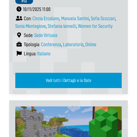
#ia
10/11/2025 11:00
Con:
Cinzia Ercolano
,
Manuela Santini
,
Sofia Scozzari
,
Sonia Montegiove
,
Stefania Iannelli
,
Women for Security
Sede:
Sede Virtuale
Tipologia:
Conferenza
,
Laboratorio
,
Online
Lingua:
Italiano
Vedi tutti i Dettagli e le Date