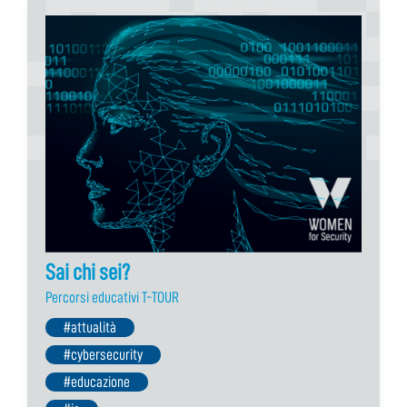
Sai chi sei?
Percorsi educativi T-TOUR
#attualità
#cybersecurity
#educazione