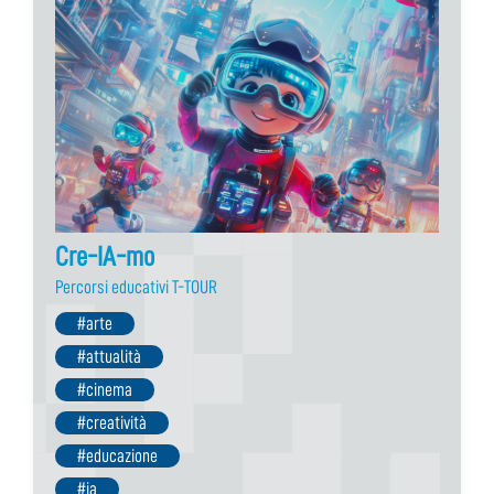
Cre-IA-mo
Percorsi educativi T-TOUR
#arte
#attualità
#cinema
#creatività
#educazione
#ia