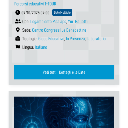
Percorsi educativi T-TOUR
09/10/2025 09:00
Date Multiple
Con:
Legambiente Pisa aps
,
Yuri Galletti
Sede:
Centro Congressi Le Benedettine
Tipologia:
Gioco Educativo
,
In Presenza
,
Laboratorio
Lingua:
Italiano
Vedi tutti i Dettagli e le Date