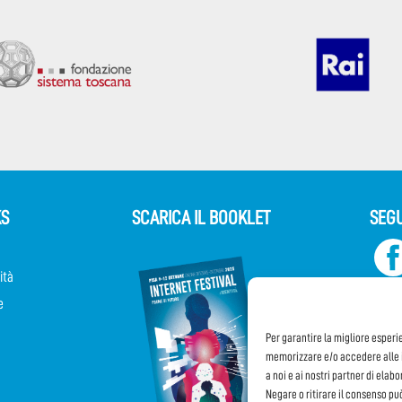
KS
SCARICA IL BOOKLET
SEGU
ità
e
Per garantire la migliore esperi
memorizzare e/o accedere alle i
a noi e ai nostri partner di elab
Negare o ritirare il consenso pu