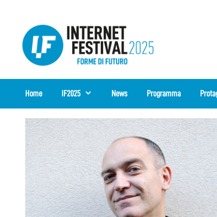
Vai
al
contenuto
Home
IF2025
News
Programma
Prota