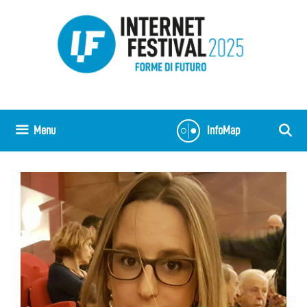
Vai
al
contenuto
Menu
InfoMap