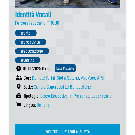
Identità Vocali
Percorsi educativi T-TOUR
#arte
#creatività
#educazione
#teatro
10/10/2025 09:00
Date Multiple
Con:
Daniele Tarini
,
Giulia Solano
,
VivaVoce APS
Sede:
Centro Congressi Le Benedettine
Tipologia:
Gioco Educativo
,
In Presenza
,
Laboratorio
Lingua:
Italiano
Vedi tutti i Dettagli e le Date