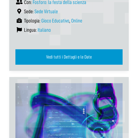
Con:
Fosforo: la festa della scienza
Sede:
Sede Virtuale
Tipologia:
Gioco Educativo
,
Online
Lingua:
Italiano
Vedi tutti i Dettagli e le Date