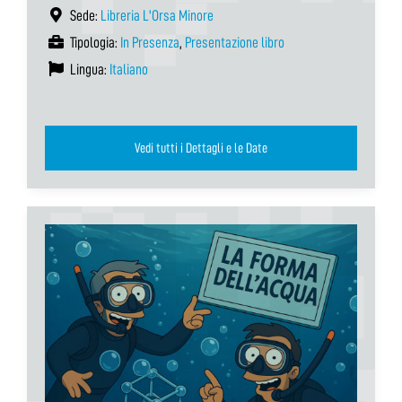
Sede:
Libreria L'Orsa Minore
Tipologia:
In Presenza
,
Presentazione libro
Lingua:
Italiano
Vedi tutti i Dettagli e le Date