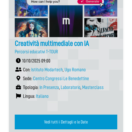
Creatività multimediale con IA
Percorsi educativi T-TOUR
10/10/2025 09:00
Con:
Istituto Modartech
,
Ugo Romano
Sede:
Centro Congressi Le Benedettine
Tipologia:
In Presenza
,
Laboratorio
,
Masterclass
Lingua:
Italiano
Vedi tutti i Dettagli e le Date