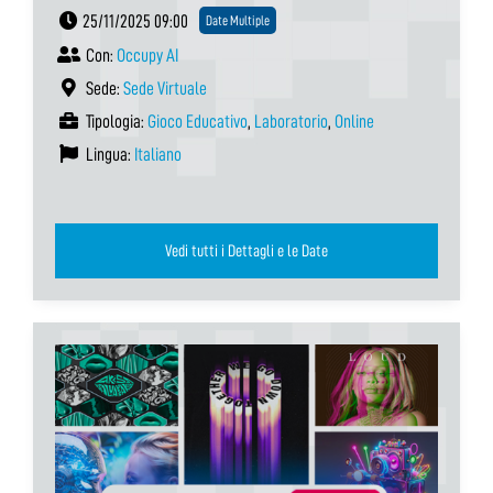
25/11/2025 09:00
Date Multiple
Con:
Occupy AI
Sede:
Sede Virtuale
Tipologia:
Gioco Educativo
,
Laboratorio
,
Online
Lingua:
Italiano
Vedi tutti i Dettagli e le Date