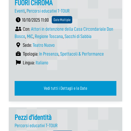
FUORI CHROMA
Eventi
,
Percorsi educativi T-TOUR
10/10/2025 11:00
Date Multiple
Con:
Attori in detenzione della Casa Circondariale Don
Bosco
,
MiC
,
Regione Toscana
,
Sacchi di Sabbia
Sede:
Teatro Nuovo
Tipologia:
In Presenza
,
Spettacoli & Performance
Lingua:
Italiano
Vedi tutti i Dettagli e le Date
Pezzi d’identità
Percorsi educativi T-TOUR