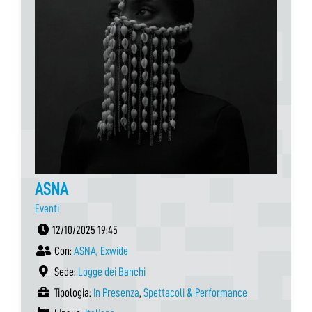
ASNA
Eventi
12/10/2025 19:45
Con:
ASNA
,
Exwide
Sede:
Logge dei Banchi
Tipologia:
In Presenza
,
Spettacoli & Performance