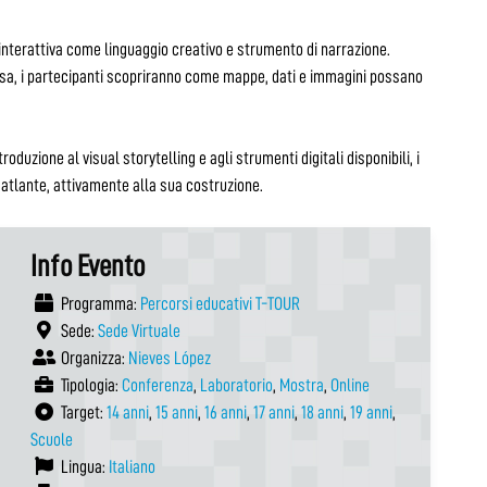
 interattiva come linguaggio creativo e strumento di narrazione.
 Pisa, i partecipanti scopriranno come mappe, dati e immagini possano
oduzione al visual storytelling e agli strumenti digitali disponibili, i
’atlante, attivamente alla sua costruzione.
Info Evento
Programma:
Percorsi educativi T-TOUR
Sede:
Sede Virtuale
Organizza:
Nieves López
Tipologia:
Conferenza
,
Laboratorio
,
Mostra
,
Online
Target:
14 anni
,
15 anni
,
16 anni
,
17 anni
,
18 anni
,
19 anni
,
Scuole
Lingua:
Italiano