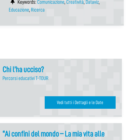
Keywords:
Comunicazione
,
Creatività
,
Dataviz
,
Educazione
,
Ricerca
Chi l’ha ucciso?
Percorsi educativi T-TOUR
Vedi tutti i Dettagli e le Date
“Ai confini del mondo – La mia vita alle