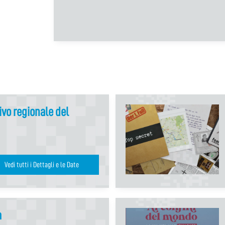
ivo regionale del
Vedi tutti i Dettagli e le Date
a