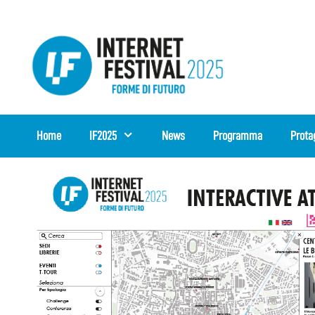
Vai
al
contenuto
Home
IF2025
News
Programma
Prota