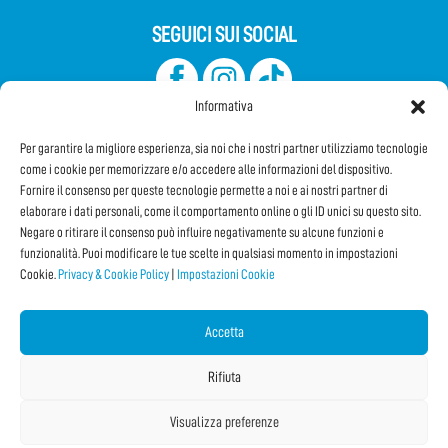
SEGUICI SUI SOCIAL
Informativa
Per garantire la migliore esperienza, sia noi che i nostri partner utilizziamo tecnologie
come i cookie per memorizzare e/o accedere alle informazioni del dispositivo.
Fornire il consenso per queste tecnologie permette a noi e ai nostri partner di
elaborare i dati personali, come il comportamento online o gli ID unici su questo sito.
Iscriviti alla Newsletter
Negare o ritirare il consenso può influire negativamente su alcune funzioni e
funzionalità. Puoi modificare le tue scelte in qualsiasi momento in impostazioni
Cookie.
Privacy & Cookie Policy
|
Impostazioni Cookie
CONDIVIDI QUESTA PAGINA!
Facebook
WhatsApp
Email
Accetta
Rifiuta
Visualizza preferenze
Copyright © 2026 Internet Festival 2025 |
Credits
La Jetée
|
Privacy & Cookie Policy
|