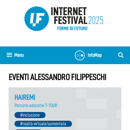
Vai
al
contenuto
Menu
InfoMap
EVENTI ALESSANDRO FILIPPESCHI
HAIREMI
Percorsi educativi T-TOUR
#inclusione
#realtà virtuale/aumentata