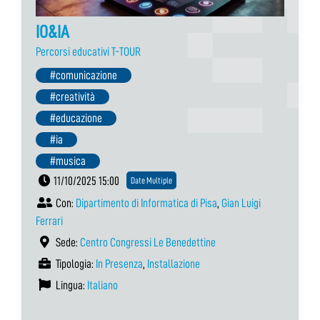
IO&IA
Percorsi educativi T-TOUR
#comunicazione
#creatività
#educazione
#ia
#musica
11/10/2025 15:00
Date Multiple
Con:
Dipartimento di Informatica di Pisa
,
Gian Luigi
Ferrari
Sede:
Centro Congressi Le Benedettine
Tipologia:
In Presenza
,
Installazione
Lingua:
Italiano