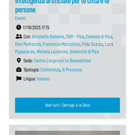
Intelligenza artificiale per le città e le
persone
Eventi
11/10/2025 17:15
Con:
Antonello Romano
,
CNR - Pisa
,
Comune di Pisa
,
Dino Pedreschi
,
Francesco Marcelloni
,
Frida Scarpa
,
Luca
Pappalardo
,
Michela Lazzeroni
,
Università di Pisa
Sede:
Centro Congressi Le Benedettine
Tipologia:
Conferenza
,
In Presenza
Lingua:
Italiano
Vedi tutti i Dettagli e le Date