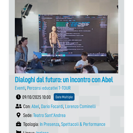
Dialoghi dal futuro: un incontro con Abel
Eventi
,
Percorsi educativi T-TOUR
09/10/2025 10:00
Date Multiple
Con:
Abel
,
Dario Focardi
,
Lorenzo Cominelli
Sede:
Teatro Sant'Andrea
Tipologia:
In Presenza
,
Spettacoli & Performance