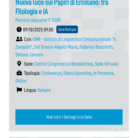
Nuova luce sui Papiri di Ercolano: tra
Filologia e IA
Percorsi educativi T-TOUR
09/10/2025 09:00
Date Multiple
Con:
CNR - Istituto di Linguistica Computazionale "A.
Zampolli"
,
Del Grosso Angelo Mario
,
Federico Boschetti
,
Simone Zenzaro
Sede:
Centro Congressi Le Benedettine
,
Sede Virtuale
Tipologia:
Conferenza
,
Gioco Educativo
,
In Presenza
,
Online
Lingua:
Italiano
Vedi tutti i Dettagli e le Date