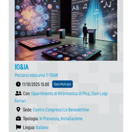
IO&IA
Percorsi educativi T-TOUR
11/10/2025 15:00
Date Multiple
Con:
Dipartimento di Informatica di Pisa
,
Gian Luigi
Ferrari
Sede:
Centro Congressi Le Benedettine
Tipologia:
In Presenza
,
Installazione
Lingua:
Italiano