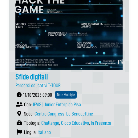
Sfide digitali
Percorsi educativi T-TOUR
11/10/2025 09:00
Date Multiple
Con:
JEVIS | Junior Enterpise Pisa
Sede:
Centro Congressi Le Benedettine
Tipologia:
Challenge
,
Gioco Educativo
,
In Presenza
Lingua:
Italiano