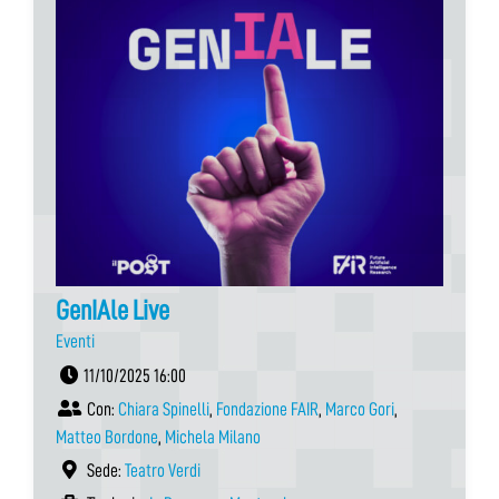
GenIAle Live
Eventi
11/10/2025 16:00
Con:
Chiara Spinelli
,
Fondazione FAIR
,
Marco Gori
,
Matteo Bordone
,
Michela Milano
Sede:
Teatro Verdi