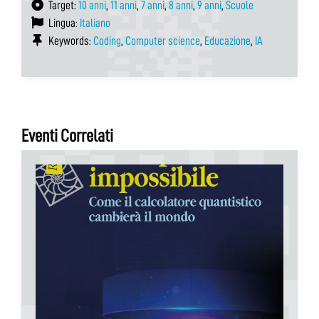
Target:
10 anni
,
11 anni
,
7 anni
,
8 anni
,
9 anni
,
Scuole
Lingua:
Italiano
Keywords:
Coding
,
Computer science
,
Educazione
,
IA
Eventi Correlati