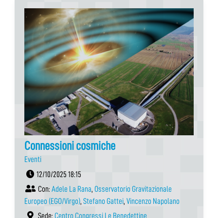
Connessioni cosmiche
Eventi
12/10/2025 18:15
Con:
Adele La Rana
,
Osservatorio Gravitazionale
Europeo (EGO/Virgo)
,
Stefano Gattei
,
Vincenzo Napolano
Sede:
Centro Congressi Le Benedettine