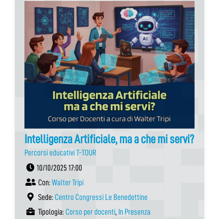
Intelligenza Artificiale, ma a che mi servi?
Percorsi educativi T-TOUR
10/10/2025 17:00
Con:
Walter Tripi
Sede:
Centro Congressi Le Benedettine
Tipologia:
Corso per docenti
,
In Presenza