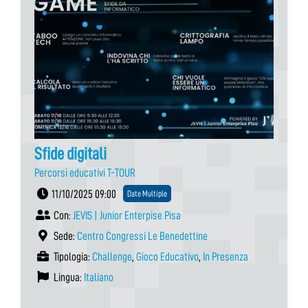
Sfide digitali
Percorsi educativi T-TOUR
11/10/2025 09:00
Date Multiple
Con:
JEVIS | Junior Enterpise Pisa
Sede:
Centro Congressi Le Benedettine
Tipologia:
Challenge
,
Gioco Educativo
,
In Presenza
Lingua:
Italiano