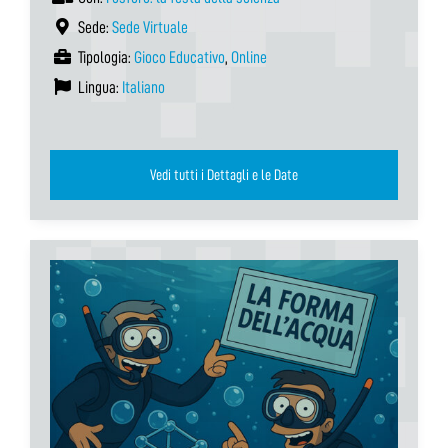
Sede:
Sede Virtuale
Tipologia:
Gioco Educativo
,
Online
Lingua:
Italiano
Vedi tutti i Dettagli e le Date