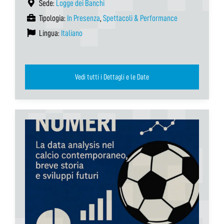
Sede:
Logge dei Banchi
Tipologia:
In Presenza
,
Spettacoli & Performance
Lingua:
Italiano
Vedi tutti i Dettagli e le Date