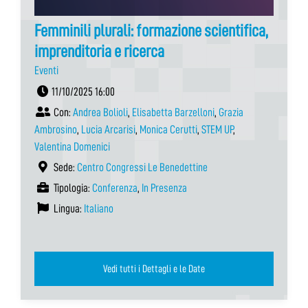
Femminili plurali: formazione scientifica,
imprenditoria e ricerca
Eventi
11/10/2025 16:00
Con:
Andrea Bolioli
,
Elisabetta Barzelloni
,
Grazia
Ambrosino
,
Lucia Arcarisi
,
Monica Cerutti
,
STEM UP
,
Valentina Domenici
Sede:
Centro Congressi Le Benedettine
Tipologia:
Conferenza
,
In Presenza
Lingua:
Italiano
Vedi tutti i Dettagli e le Date