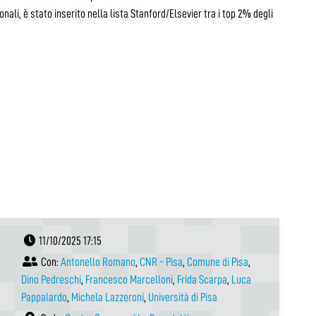
nali, è stato inserito nella lista Stanford/Elsevier tra i top 2% degli
11/10/2025 17:15
Con:
Antonello Romano
,
CNR - Pisa
,
Comune di Pisa
,
Dino Pedreschi
,
Francesco Marcelloni
,
Frida Scarpa
,
Luca
Pappalardo
,
Michela Lazzeroni
,
Università di Pisa