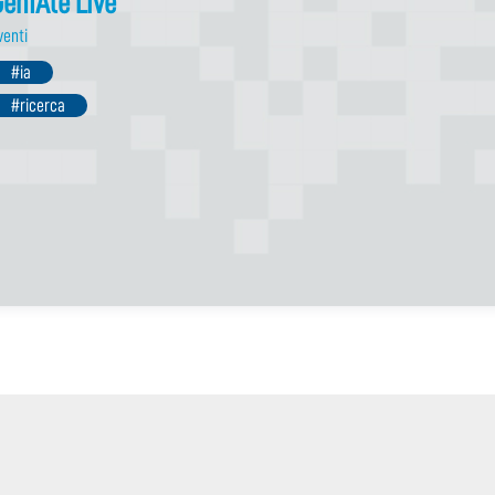
enIAle Live
venti
#ia
#ricerca