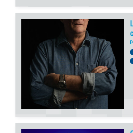
L
c
E