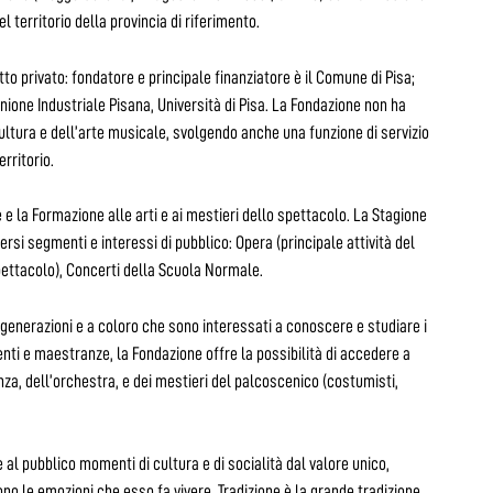
 territorio della provincia di riferimento.
tto privato: fondatore e principale finanziatore è il Comune di Pisa;
ione Industriale Pisana, Università di Pisa. La Fondazione non ha
cultura e dell’arte musicale, svolgendo anche una funzione di servizio
erritorio.
e e la Formazione alle arti e ai mestieri dello spettacolo. La Stagione
ersi segmenti e interessi di pubblico: Opera (principale attività del
pettacolo), Concerti della Scuola Normale.
ni generazioni e a coloro che sono interessati a conoscere e studiare i
centi e maestranze, la Fondazione offre la possibilità di accedere a
nza, dell’orchestra, e dei mestieri del palcoscenico (costumisti,
e al pubblico momenti di cultura e di socialità dal valore unico,
sono le emozioni che esso fa vivere. Tradizione è la grande tradizione