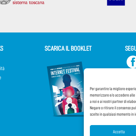
KS
SCARICA IL BOOKLET
SEGU
ità
e
Per garantire la migliore esperi
memorizzare e/o accedere alle i
a noi e ai nostri partner di elab
Negare o ritirare il consenso pu
scelte in qualsiasi momento in 
Accetta