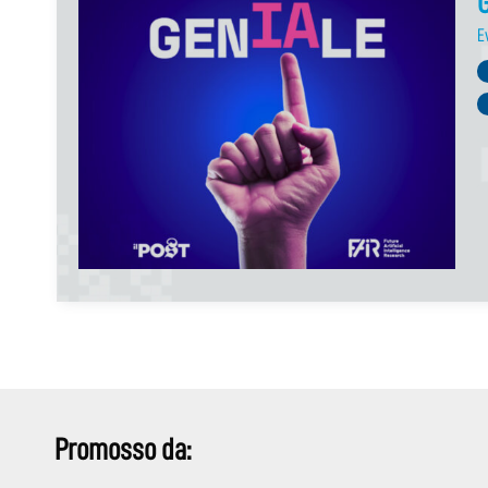
G
E
Promosso da: