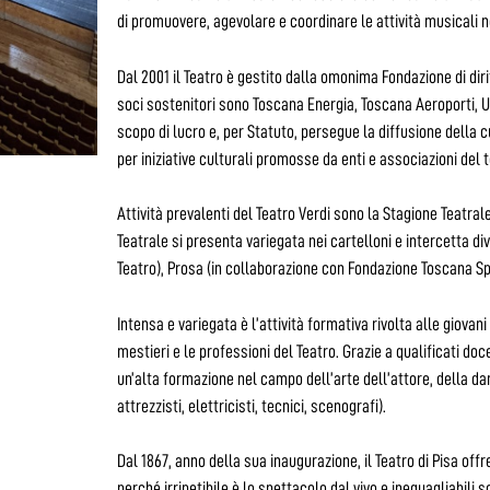
di promuovere, agevolare e coordinare le attività musicali nel
Dal 2001 il Teatro è gestito dalla omonima Fondazione di diri
soci sostenitori sono Toscana Energia, Toscana Aeroporti, Un
scopo di lucro e, per Statuto, persegue la diffusione della 
per iniziative culturali promosse da enti e associazioni del t
Attività prevalenti del Teatro Verdi sono la Stagione Teatral
Teatrale si presenta variegata nei cartelloni e intercetta div
Teatro), Prosa (in collaborazione con Fondazione Toscana S
Intensa e variegata è l’attività formativa rivolta alle giova
mestieri e le professioni del Teatro. Grazie a qualificati do
un’alta formazione nel campo dell’arte dell’attore, della da
attrezzisti, elettricisti, tecnici, scenografi).
Dal 1867, anno della sua inaugurazione, il Teatro di Pisa offr
perché irripetibile è lo spettacolo dal vivo e ineguagliabili 