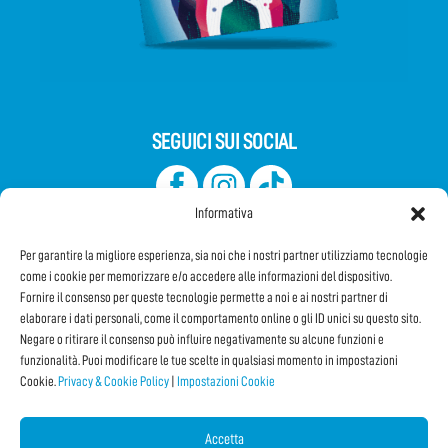
SEGUICI SUI SOCIAL
Informativa
Per garantire la migliore esperienza, sia noi che i nostri partner utilizziamo tecnologie
come i cookie per memorizzare e/o accedere alle informazioni del dispositivo.
Fornire il consenso per queste tecnologie permette a noi e ai nostri partner di
elaborare i dati personali, come il comportamento online o gli ID unici su questo sito.
Iscriviti alla Newsletter
Negare o ritirare il consenso può influire negativamente su alcune funzioni e
funzionalità. Puoi modificare le tue scelte in qualsiasi momento in impostazioni
Cookie.
Privacy & Cookie Policy
|
Impostazioni Cookie
CONDIVIDI QUESTA PAGINA!
Facebook
WhatsApp
Email
Accetta