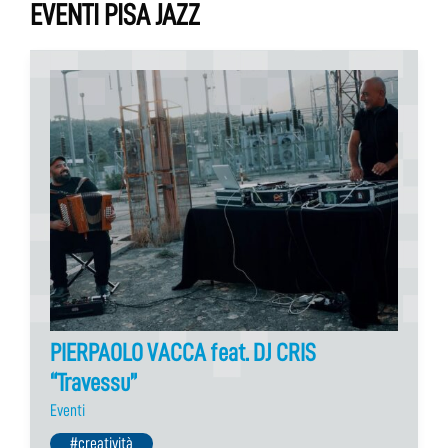
EVENTI PISA JAZZ
PIERPAOLO VACCA feat. DJ CRIS
“Travessu”
Eventi
#creatività