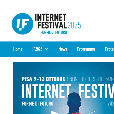
Vai
al
contenuto
Home
IF2025
News
Programma
Prota