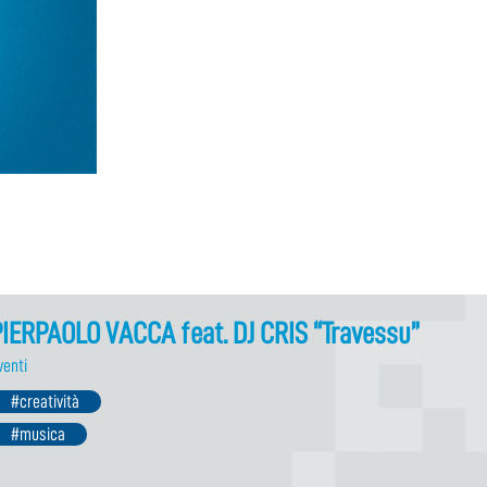
IERPAOLO VACCA feat. DJ CRIS “Travessu”
venti
#creatività
#musica