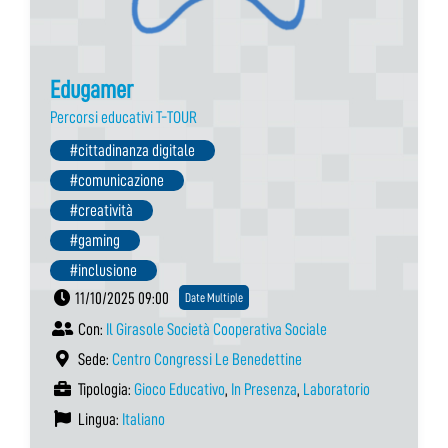
Edugamer
Percorsi educativi T-TOUR
#cittadinanza digitale
#comunicazione
#creatività
#gaming
#inclusione
11/10/2025 09:00
Date Multiple
Con:
Il Girasole Società Cooperativa Sociale
Sede:
Centro Congressi Le Benedettine
Tipologia:
Gioco Educativo
,
In Presenza
,
Laboratorio
Lingua:
Italiano