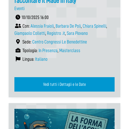
raccontare il Made in Italy
Eventi
10/10/2025 16:00
Con:
Alessia Fraioli
,
Barbara De Poli
,
Chiara Spinelli
,
Giampaolo Colletti
,
Registro .it
,
Sara Piovano
Sede:
Centro Congressi Le Benedettine
Tipologia:
In Presenza
,
Masterclass
Lingua:
Italiano
Vedi tutti i Dettagli e le Date