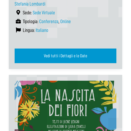
Stefania Lombardi
Sede:
Sede Virtuale
Tipologia:
Conferenza
,
Online
Lingua:
Italiano
Vedi tutti i Dettagli e le Date