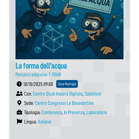
La forma dell’acqua
Percorsi educativi T-TOUR
10/10/2025 09:00
Date Multiple
Con:
Centro Studi Impara Digitale
,
Sabelloni
Sede:
Centro Congressi Le Benedettine
Tipologia:
Conferenza
,
In Presenza
,
Laboratorio
Lingua:
Italiano