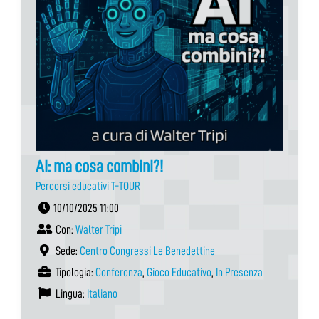
AI: ma cosa combini?!
Percorsi educativi T-TOUR
10/10/2025 11:00
Con:
Walter Tripi
Sede:
Centro Congressi Le Benedettine
Tipologia:
Conferenza
,
Gioco Educativo
,
In Presenza
Lingua:
Italiano