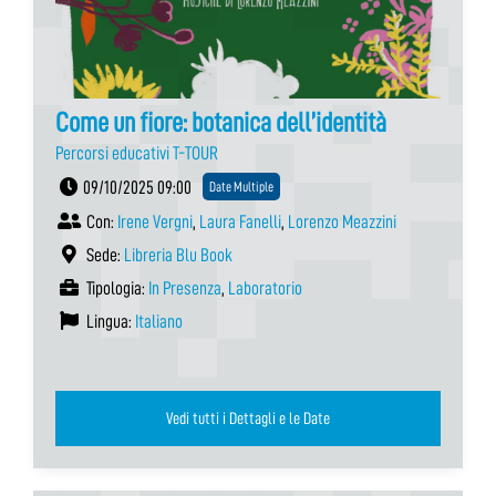
Come un fiore: botanica dell’identità
Percorsi educativi T-TOUR
09/10/2025 09:00
Date Multiple
Con:
Irene Vergni
,
Laura Fanelli
,
Lorenzo Meazzini
Sede:
Libreria Blu Book
Tipologia:
In Presenza
,
Laboratorio
Lingua:
Italiano
Vedi tutti i Dettagli e le Date