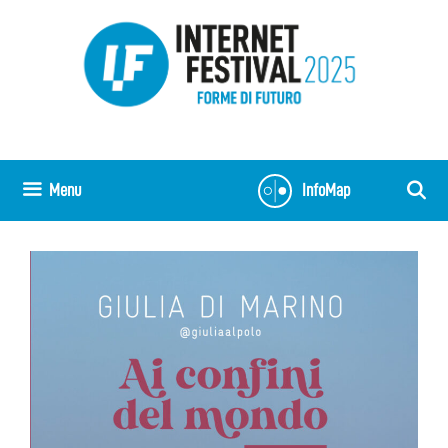
Vai
al
contenuto
Menu
InfoMap