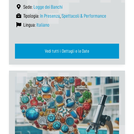
Sede:
Logge dei Banchi
Tipologia:
In Presenza
,
Spettacoli & Performance
Lingua:
Italiano
Vedi tutti i Dettagli e le Date