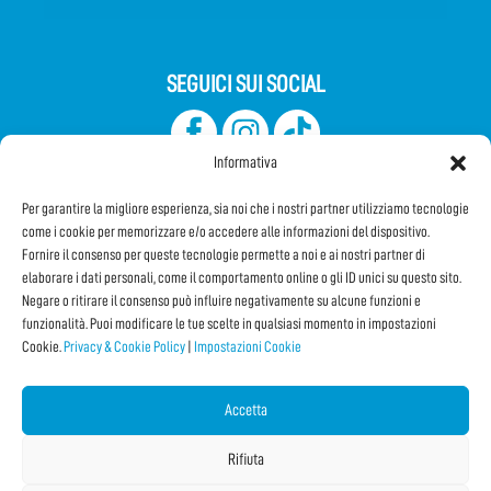
SEGUICI SUI SOCIAL
Informativa
Per garantire la migliore esperienza, sia noi che i nostri partner utilizziamo tecnologie
come i cookie per memorizzare e/o accedere alle informazioni del dispositivo.
Fornire il consenso per queste tecnologie permette a noi e ai nostri partner di
elaborare i dati personali, come il comportamento online o gli ID unici su questo sito.
Iscriviti alla Newsletter
Negare o ritirare il consenso può influire negativamente su alcune funzioni e
funzionalità. Puoi modificare le tue scelte in qualsiasi momento in impostazioni
Cookie.
Privacy & Cookie Policy
|
Impostazioni Cookie
CONDIVIDI QUESTA PAGINA!
Facebook
WhatsApp
Email
Accetta
Rifiuta