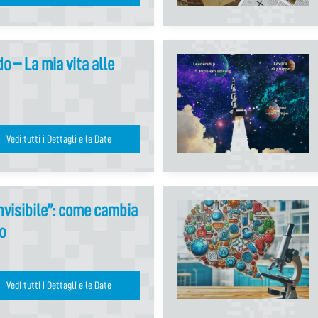
o – La mia vita alle
Vedi tutti i Dettagli e le Date
nvisibile”: come cambia
o
Vedi tutti i Dettagli e le Date