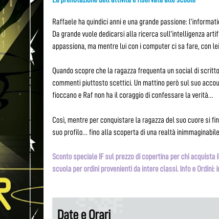
Raffaele ha quindici anni e una grande passione: l’informati
Da grande vuole dedicarsi alla ricerca sull’intelligenza artifi
appassiona, ma mentre lui con i computer ci sa fare, con le
Quando scopre che la ragazza frequenta un social di scrittori
commenti piuttosto scettici. Un mattino però sul suo accou
fioccano e Raf non ha il coraggio di confessare la verità…
Così, mentre per conquistare la ragazza del suo cuore si fi
suo profilo… fino alla scoperta di una realtà inimmaginabile
Sconto speciale IF sul prezzo di copertina per chi acquista il
scuola per ordini provenienti da intere classi. Info e Ordini
Date e Orari