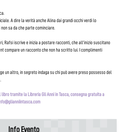
ca.
ciale. A dire la verità anche Alina dai grandi occhi verdi lo
i non sa da che parte cominciare.
, Rafsi iscrive e inizia a postare racconti, che all’inizio suscitano
nt compare un racconto che non ha scritto lui. I complimenti
nge un altro, in segreto indaga su chi può avere preso possesso del
.
 libro tramite la Libreria Gli Anni in Tasca, consegna gratuita a
: info@glianniintasca.com
Info Evento