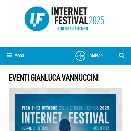
Vai
al
contenuto
Menu
InfoMap
EVENTI GIANLUCA VANNUCCINI