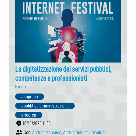
La digitalizzazione dei servizi pubblici,
competenze e professionisti
Eventi
#impresa
#pubblica amministrazione
#ricerca
10/10/2025 11:00
Con:
Andrea Mancuso
,
Andrea Tenucci
,
Gianluca