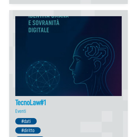
TecnoLaw#1
Eventi
#dati
#diritto