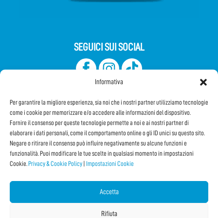
SEGUICI SUI SOCIAL
Informativa
Per garantire la migliore esperienza, sia noi che i nostri partner utilizziamo tecnologie
come i cookie per memorizzare e/o accedere alle informazioni del dispositivo.
Fornire il consenso per queste tecnologie permette a noi e ai nostri partner di
elaborare i dati personali, come il comportamento online o gli ID unici su questo sito.
Iscriviti alla Newsletter
Negare o ritirare il consenso può influire negativamente su alcune funzioni e
funzionalità. Puoi modificare le tue scelte in qualsiasi momento in impostazioni
Cookie.
Privacy & Cookie Policy
|
Impostazioni Cookie
CONDIVIDI QUESTA PAGINA!
Facebook
WhatsApp
Email
Accetta
Rifiuta