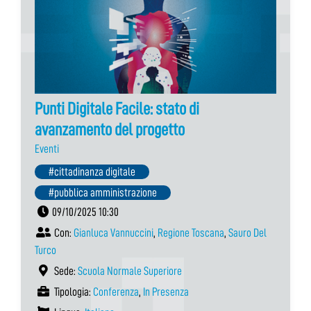
Punti Digitale Facile: stato di
avanzamento del progetto
Eventi
#cittadinanza digitale
#pubblica amministrazione
09/10/2025 10:30
Con:
Gianluca Vannuccini
,
Regione Toscana
,
Sauro Del
Turco
Sede:
Scuola Normale Superiore
Tipologia:
Conferenza
,
In Presenza