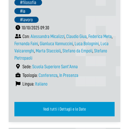
#filosofia
#ia
#lavoro
10/10/2025 09:30
Con:
Alessandra Micalizzi
,
Claudio Giua
,
Federica Meta
,
Fernanda Faini
,
Gianluca Vannuccini
,
Luca Bolognini
,
Luca
Valcarenghi
,
Marta Staccioli
,
Stefano da Empoli
,
Stefano
Pietropaoli
Sede:
Scuola Superiore Sant’Anna
Tipologia:
Conferenza
,
In Presenza
Lingua:
Italiano
Vedi tutti i Dettagli e le Date